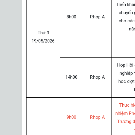
Triển kha
chuyển g
8h00
P.họp A
cho các
nă
Thứ 3
19/05/2026
Họp Hội 
nghiệp 
14h00
P.họp A
học đợt
Thực hiệ
nhiệm Ph
9h00
P.họp A
Trường đ