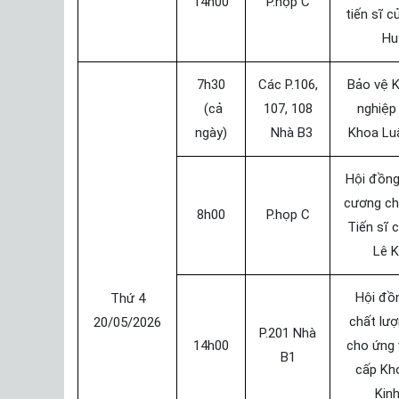
14h00
P.họp C
tiến sĩ 
Hu
7h30
Các P.106,
Bảo vệ K
(cả
107, 108
nghiệ
ngày)
Nhà B3
Khoa Luậ
Hội đồng
cương chi
8h00
P.họp C
Tiến sĩ 
Lê 
Hội đồ
Thứ 4
chất lượ
20/05/2026
P.201 Nhà
14h00
cho ứng 
B1
cấp Kh
Kin