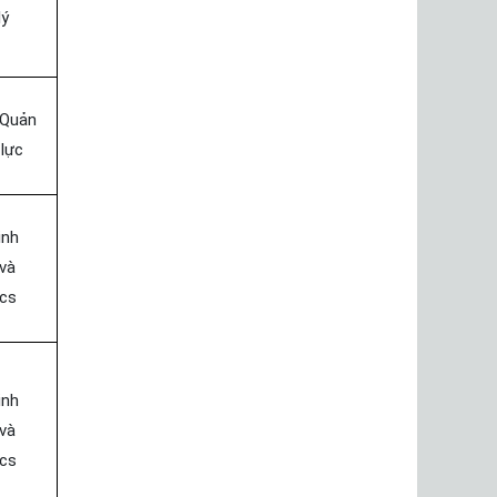
lý
Quản
 lực
inh
và
ics
inh
và
ics