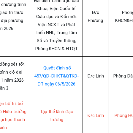
Đại diện: Lãnh đạo các
i chương trình
Khoa; Viện Quốc tế
iao tri thức
Đ/c
Phòn
Giáo dục và Đổi mới,
 địa phương
Phương
KHCN&H
Viện NCKT và Phát
m 2026
triển NNL, Trung tâm
Số và Truyền thông,
Phòng KHCN & HTQT
đồng xét tốt
Quyết định số
trình độ đại
457/QĐ-ĐHKT&QTKD-
Đ/c Linh
Phòng Đà
 1 năm 2026
ĐT ngày 06/5/2026
lần 3
n bố trí, bổ
ó Hiệu trưởng
Tập thể lãnh đạo
Đ/c Linh
Phòng H
ại học thành
trường
viên