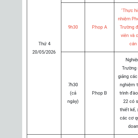
'Thực hi
nhiệm Ph
9h30
P.họp A
Trường đ
viên và 
Thứ 4
cán
20/05/2026
Nghiệ
Trường 
giảng các
7h30
nghiệm 
(cả
P.họp B
trình đào
ngày)
22 có 
thiết kế,
các cơ q
doan