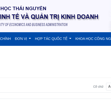
 CHÍNH
ĐƠN VỊ
HỢP TÁC QUỐC TẾ
KHOA HỌC CÔNG N
A
Cỡ chữ: