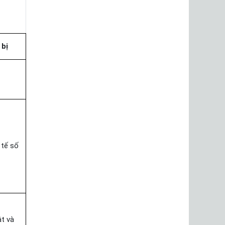
bị
 tế số
t và