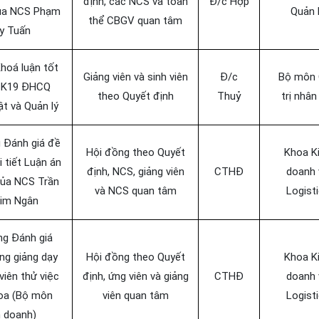
định, các NCS và toàn
Đ/c Hợp
của NCS Phạm
Quản 
thể CBGV quan tâm
y Tuấn
hoá luận tốt
Giảng viên và sinh viên
Đ/c
Bộ môn 
p K19 ĐHCQ
theo Quyết định
Thuỷ
trị nhân
t và Quản lý
 Đánh giá đề
Hội đồng theo Quyết
Khoa K
 tiết Luận án
định, NCS, giảng viên
CTHĐ
doanh 
của NCS Trần
và NCS quan tâm
Logist
Kim Ngân
ng Đánh giá
ng giảng dạy
Hội đồng theo Quyết
Khoa K
viên thử việc
định, ứng viên và giảng
CTHĐ
doanh 
oa (Bộ môn
viên quan tâm
Logist
h doanh)