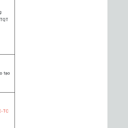
g
TQT
o tạo
C-TC