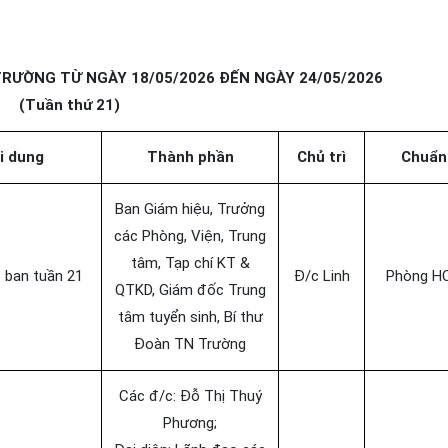
RƯỜNG TỪ NGÀY 18/05/2026 ĐẾN NGÀY 24/05/2026
(Tuần thứ 21)
i dung
Thành phần
Chủ trì
Chuẩn 
Ban Giám hiệu, Trưởng
các Phòng, Viện, Trung
tâm, Tạp chí KT &
 ban tuần 21
Đ/c Linh
Phòng H
QTKD, Giám đốc Trung
tâm tuyển sinh, Bí thư
Đoàn TN Trường
Các đ/c: Đỗ Thị Thuý
Phương;