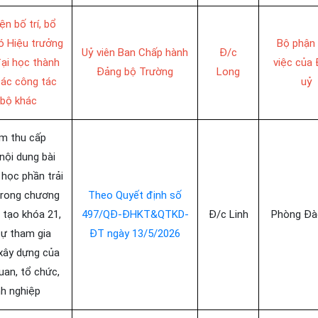
ện bố trí, bổ
ó Hiệu trưởng
Bộ phận 
Uỷ viên Ban Chấp hành
Đ/c
ại học thành
việc của
Đảng bộ Trường
Long
các công tác
uỷ
 bộ khác
m thu cấp
nội dung bài
 học phần trải
trong chương
Theo Quyết định số
 tạo khóa 21,
497/QĐ-ĐHKT&QTKD-
Đ/c Linh
Phòng Đà
sự tham gia
ĐT ngày 13/5/2026
 xây dựng của
uan, tổ chức,
h nghiệp