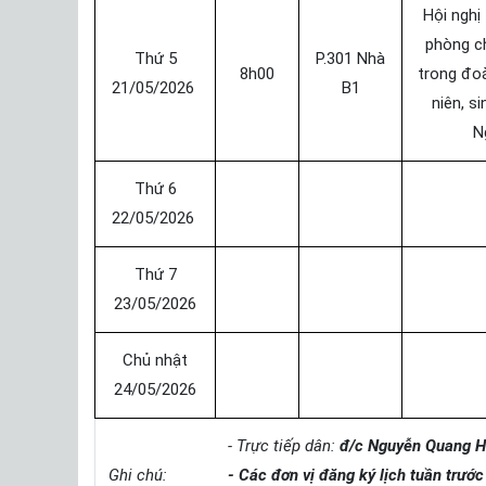
Hội nghị
phòng c
Thứ 5
P.301 Nhà
8h00
trong đoà
21/05/2026
B1
niên, si
N
Thứ 6
22/05/2026
Thứ 7
23/05/2026
Chủ nhật
24/05/2026
- Trực tiếp dân:
đ/c Nguyễn Quang H
Ghi chú:
- Các đơn vị đăng ký lịch tuần trướ