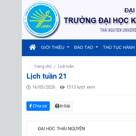
(current)
GIỚI THIỆU
ĐÀO TẠO
THỦ TỤC HÀNH
Trang chủ
Lịch tuần
Lịch tuần 21
16/05/2026
1513 lượt xem
Chia sẻ
In bài
ĐẠI HỌC THÁI NGUYÊN