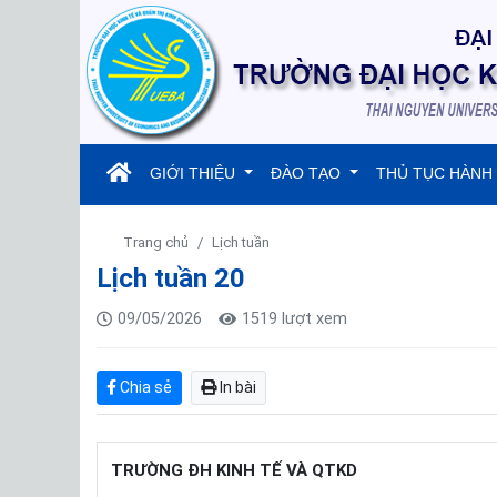
(current)
GIỚI THIỆU
ĐÀO TẠO
THỦ TỤC HÀNH
Trang chủ
Lịch tuần
Lịch tuần 20
09/05/2026
1519 lượt xem
Chia sẻ
In bài
TRƯỜNG ĐH KINH TẾ VÀ QTKD