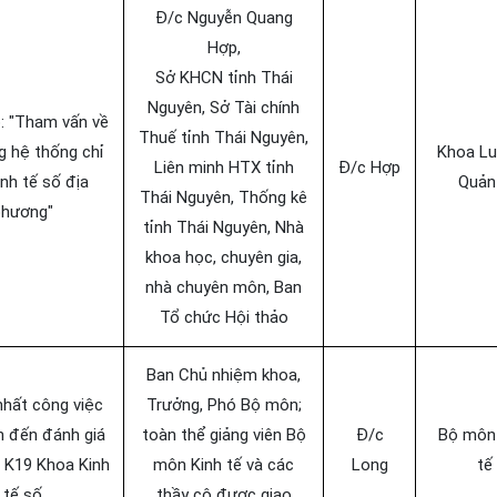
Đ/c Nguyễn Quang
Hợp,
Sở KHCN tỉnh Thái
Nguyên, Sở Tài chính
: "Tham vấn về
Thuế tỉnh Thái Nguyên,
g hệ thống chỉ
Khoa Lu
Liên minh HTX tỉnh
Đ/c Hợp
inh tế số địa
Quản 
Thái Nguyên, Thống kê
phương"
tỉnh Thái Nguyên, Nhà
khoa học, chuyên gia,
nhà chuyên môn, Ban
Tổ chức Hội thảo
Ban Chủ nhiệm khoa,
hất công việc
Trưởng, Phó Bộ môn;
an đến đánh giá
toàn thể giảng viên Bộ
Đ/c
Bộ môn
n K19 Khoa Kinh
môn Kinh tế và các
Long
tế
tế số
thầy cô được giao