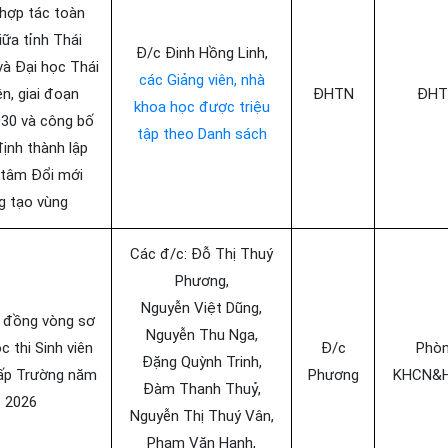
hợp tác toàn
iữa tỉnh Thái
Đ/c Đinh Hồng Linh,
à Đại học Thái
các Giảng viên, nhà
n, giai đoạn
ĐHTN
ĐHT
khoa học được triệu
30 và công bố
tập theo Danh sách
định thành lập
 tâm Đổi mới
g tạo vùng
Các đ/c: Đỗ Thị Thuý
Phương,
Nguyễn Việt Dũng,
 đồng vòng sơ
Nguyễn Thu Nga,
c thi Sinh viên
Đ/c
Phò
Đặng Quỳnh Trinh,
ấp Trường năm
Phương
KHCN&
Đàm Thanh Thuỷ,
2026
Nguyễn Thị Thuý Vân,
Phạm Văn Hạnh,