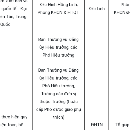
âm xuất bản và
Đ/c Đinh Hồng Linh;
Phò
 quốc tế - Đại
Đ/c Linh
Phòng KHCN & HTQT
KHCN&
ên Tân, Trung
Quốc
Ban Thường vụ Đảng
ủy, Hiệu trưởng, các
Phó Hiệu trưởng
Ban Thường vụ Đảng
ủy, Hiệu trưởng, các
Phó Hiệu trưởng,
Trưởng các đơn vị
thuộc Trường (hoặc
cấp Phó được giao phụ
ị thực hiện quy
trách)
kiện toàn, bổ
ĐHTN
Tổ giúp