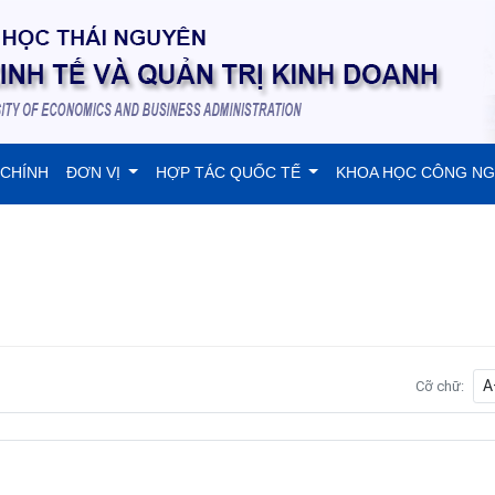
 CHÍNH
ĐƠN VỊ
HỢP TÁC QUỐC TẾ
KHOA HỌC CÔNG N
A
Cỡ chữ: