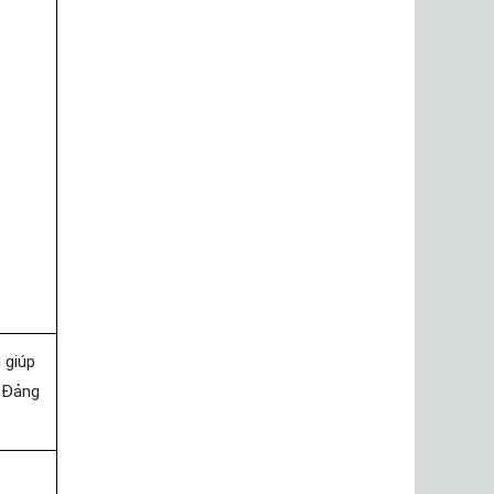
 giúp
 Đảng