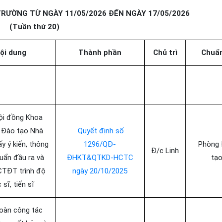
RƯỜNG TỪ NGÀY 11/05/2026 ĐẾN NGÀY 17/05/2026
(Tuần thứ 20)
ội dung
Thành phần
Chủ trì
Chuẩn
ội đồng Khoa
 Đào tạo Nhà
Quyết định số
ấy ý kiến, thông
1296/QĐ-
Phòng
Đ/c Linh
uẩn đầu ra và
ĐHKT&QTKD-HCTC
tạ
CTĐT trình độ
ngày 20/10/2025
 sĩ, tiến sĩ
oàn công tác