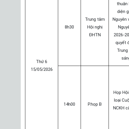
thuận 
diện g
Trung tâm
Nguyên v
8h30
Hội nghị
Nguyê
ĐHTN
2026-20
quyết 
Trung
sán
Thứ 6
15/05/2026
Họp Hội
loại Cuộ
14h00
P.họp B
NCKH c