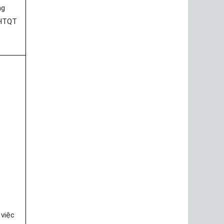
ng
HTQT
 việc