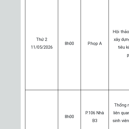
Hội thảo
Thứ 2
xây dựn
8h00
P.họp A
11/05/2026
tiêu k
Thống n
P.106 Nhà
liên qu
8h00
B3
sinh viê