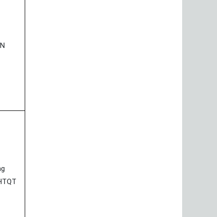
N
ng
HTQT