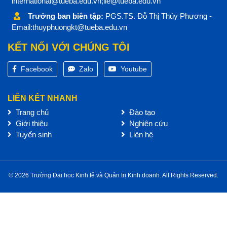
international@tueba.edu.vn;iie@tueba.edu.vn
Trưởng ban biên tập:
PGS.TS. Đỗ Thị Thúy Phương -
Email:thuyphuongkt@tueba.edu.vn
KẾT NỐI VỚI CHÚNG TÔI
Facebook
Zalo
Youtube
LIÊN KẾT NHANH
Trang chủ
Đào tạo
Giới thiệu
Nghiên cứu
Tuyển sinh
Liên hệ
© 2026 Trường Đại học Kinh tế và Quản trị Kinh doanh. All Rights Reserved.