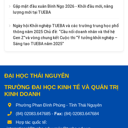
Gặp mặt đầu xuân Bính Ngọ 2026 - Khởi đầu mới, năng
lượng mới tại TUEBA
Ngày hội Khởi nghiệp TUEBA và các trường trung học phổ
thông năm 2025 Chủ đề: “Cầu nối doanh nhân và thế hệ
Gen Z”và vòng chung kết Cuộc thi “Ý tưởng khởi nghiệp –
Sáng tạo TUEBA năm 2025”
ĐẠI HỌC THÁI NGUYÊN
TRƯỜNG ĐẠI HỌC KINH TẾ VÀ QUẢN TRỊ
KINH DOANH
Phường Phan Đình Phùng - Tỉnh Thái Nguyên
(84) 02083.647685 -
Fax:
(84) 02083.647684
Hợp tác quốc tế: