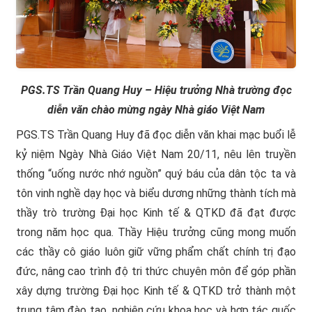
PGS.TS Trần Quang Huy – Hiệu trưởng Nhà trường
đọc
diễn văn chào mừng ngày Nhà giáo Việt Nam
PGS.TS Trần Quang Huy đã đọc diễn văn khai mạc buổi lễ
kỷ niệm Ngày Nhà Giáo Việt Nam 20/11, nêu lên truyền
thống “uống nước nhớ nguồn” quý báu của dân tộc ta và
tôn vinh nghề dạy học và biểu dương những thành tích mà
thầy trò trường Đại học Kinh tế & QTKD đã đạt được
trong năm học qua. Thầy Hiệu trưởng cũng mong muốn
các thầy cô giáo luôn giữ vững phẩm chất chính trị đạo
đức, nâng cao trình độ tri thức chuyên môn để góp phần
xây dựng trường Đại học Kinh tế & QTKD trở thành một
trung tâm đào tạo, nghiên cứu khoa học và hợp tác quốc