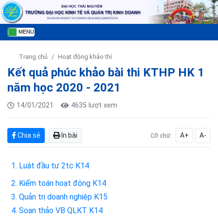
MENU
Trang chủ
Hoạt động khảo thí
Kết quả phúc khảo bài thi KTHP HK 1
năm học 2020 - 2021
14/01/2021
4635 lượt xem
Chia sẻ
In bài
A+
A-
Cỡ chữ:
1. Luật đầu tư 2tc K14
2. Kiểm toán hoạt động K14
3. Quản trị doanh nghiệp K15
4. Soạn thảo VB QLKT K14