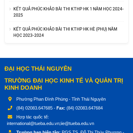
KẾT QUẢ PHÚC KHẢO BÀI THI KTHP HK 1 NĂM HỌC 2024-
2025
KẾT QUẢ PHÚC KHẢO BÀI THI KTHP HK HÈ (PHỤ) NĂM
HỌC 2023-2024
ĐẠI HỌC THÁI NGUYÊN
TRƯỜNG ĐẠI HỌC KINH TẾ VÀ QUẢN TRỊ
KINH DOANH
Phường Phan Đình Phùng - Tỉnh Thái Nguyên
(84) 02083.647685 -
Fax:
(84) 02083.647684
Hợp tác quốc tế:
international@tueba.edu.vn;iie@tueba.edu.vn
Trưởng ban biên tập:
PGS.TS. Đỗ Thị Thúy Phương -