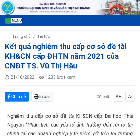
MENU
Trang chủ
Tin tức
Kết quả nghiệm thu cấp cơ sở đề tài
KH&CN cấp ĐHTN năm 2021 của
CNĐT TS. Vũ Thị Hậu
21/10/2022
1233 lượt xem
Chia sẻ
In bài
A+
A-
Cỡ chữ:
Nghiệm thu cấp cơ sở đề tài KH&CN cấp Đại học Thái
Nguyên “
Phân tích các yếu tố ảnh hưởng đến rủi ro tài
chính tại các doanh nghiệp y tế niêm yết trên thị trường