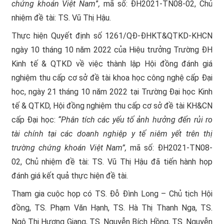
chứng khoán Việt Nam
”
,
mã số: ĐH2021-TN08-02, Chủ
nhiệm đề tài: TS. Vũ Thị Hậu.
Thực hiện Quyết định số 1261/QĐ-ĐHKT&QTKD-KHCN
ngày 10 tháng 10 năm 2022 của Hiệu trưởng Trường ĐH
Kinh tế & QTKD về việc thành lập Hội đồng đánh giá
nghiệm thu cấp cơ sở đề tài khoa học công nghệ cấp Đại
học, ngày 21 tháng 10 năm 2022 tại Trường Đại học Kinh
tế & QTKD, Hội đồng nghiệm thu cấp cơ sở đề tài KH&CN
cấp Đại học:
“
Phân tích các yếu tố ảnh hưởng đến rủi ro
tài chính tại các doanh nghiệp y tế niêm yết trên thị
trường chứng khoán Việt Nam”
,
mã số: ĐH2021-TN08-
02, Chủ nhiệm đề tài: TS. Vũ Thị Hậu đã tiến hành họp
đánh giá kết quả thực hiện đề tài.
Tham gia cuộc họp có TS. Đỗ Đình Long – Chủ tịch Hội
đồng, TS. Phạm Văn Hạnh, TS. Hà Thị Thanh Nga, TS.
Ngô Thị Hương Giang, TS. Nguyễn Bích Hồng, TS. Nguyễn