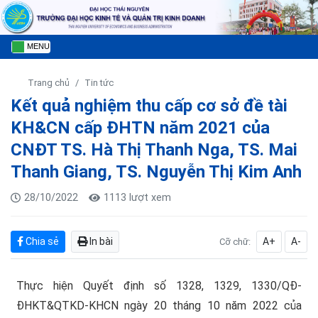
MENU
Trang chủ
Tin tức
Kết quả nghiệm thu cấp cơ sở đề tài
KH&CN cấp ĐHTN năm 2021 của
CNĐT TS. Hà Thị Thanh Nga, TS. Mai
Thanh Giang, TS. Nguyễn Thị Kim Anh
28/10/2022
1113 lượt xem
Chia sẻ
In bài
A+
A-
Cỡ chữ:
Thực hiện Quyết định số 1328, 1329, 1330/QĐ-
ĐHKT&QTKD-KHCN ngày 20 tháng 10 năm 2022 của