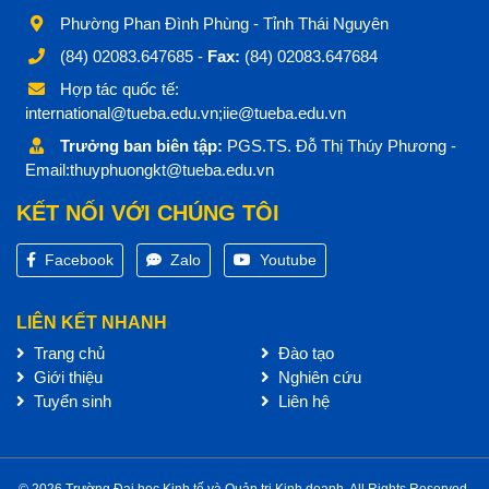
Phường Phan Đình Phùng - Tỉnh Thái Nguyên
(84) 02083.647685 -
Fax:
(84) 02083.647684
Hợp tác quốc tế:
international@tueba.edu.vn;iie@tueba.edu.vn
Trưởng ban biên tập:
PGS.TS. Đỗ Thị Thúy Phương -
Email:thuyphuongkt@tueba.edu.vn
KẾT NỐI VỚI CHÚNG TÔI
Facebook
Zalo
Youtube
LIÊN KẾT NHANH
Trang chủ
Đào tạo
Giới thiệu
Nghiên cứu
Tuyển sinh
Liên hệ
© 2026 Trường Đại học Kinh tế và Quản trị Kinh doanh. All Rights Reserved.