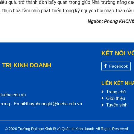
iệu quả, trở thành đòn bẩy quan trọng giúp Nhà trường nâng ca
n thực hóa tầm nhìn phát triển trong kỷ nguyên hội nhập toàn cầu
Nguồn: Phòng KHCN
KẾT NỐI V
 TRỊ KINH DOANH
Facebook
LIÊN KẾT NH
Trang chủ
@tueba.edu.vn
Giới thiệu
ơng - Email:thuyphuongkt@tueba.edu.vn
Tuyển sinh
© 2026 Trường Đại học Kinh tế và Quản trị Kinh doanh. All Rights Reserved.