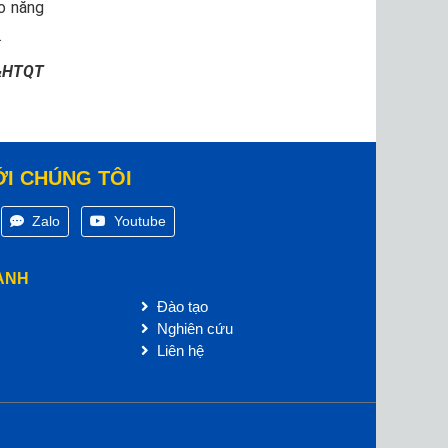
o năng
.
&HTQT
ỚI CHÚNG TÔI
Zalo
Youtube
ANH
Đào tạo
Nghiên cứu
Liên hệ