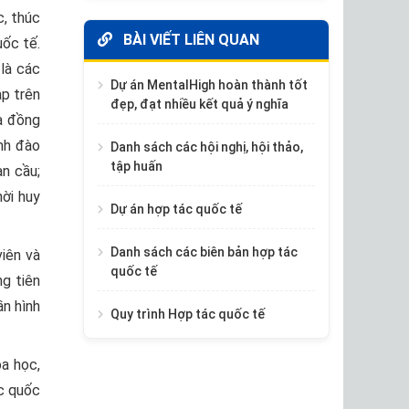
, thúc
BÀI VIẾT LIÊN QUAN
uốc tế.
là các
Dự án MentalHigh hoàn thành tốt
ập trên
đẹp, đạt nhiều kết quả ý nghĩa
và đồng
ình đào
Danh sách các hội nghị, hội thảo,
tập huấn
àn cầu;
hời huy
Dự án hợp tác quốc tế
Danh sách các biên bản hợp tác
iên và
quốc tế
g tiên
ần hình
Quy trình Hợp tác quốc tế
a học,
ác quốc