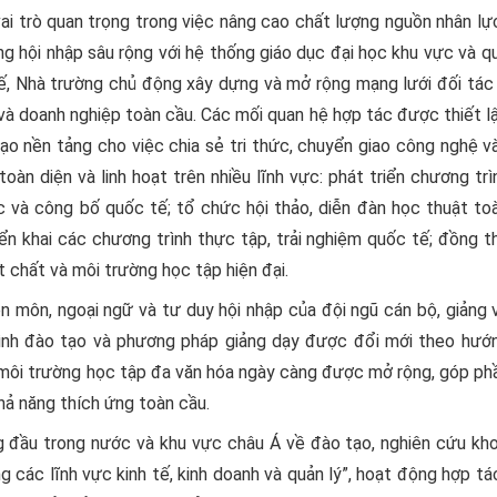
 trò quan trọng trong việc nâng cao chất lượng nguồn nhân lực
 hội nhập sâu rộng với hệ thống giáo dục đại học khu vực và q
ế, Nhà trường chủ động xây dựng và mở rộng mạng lưới đối tác 
 và doanh nghiệp toàn cầu. Các mối quan hệ hợp tác được thiết l
tạo nền tảng cho việc chia sẻ tri thức, chuyển giao công nghệ 
oàn diện và linh hoạt trên nhiều lĩnh vực: phát triển chương tr
c và công bố quốc tế; tổ chức hội thảo, diễn đàn học thuật to
triển khai các chương trình thực tập, trải nghiệm quốc tế; đồng t
 chất và môi trường học tập hiện đại.
ôn, ngoại ngữ và tư duy hội nhập của đội ngũ cán bộ, giảng v
ình đào tạo và phương pháp giảng dạy được đổi mới theo hướn
; môi trường học tập đa văn hóa ngày càng được mở rộng, góp ph
hả năng thích ứng toàn cầu.
đầu trong nước và khu vực châu Á về đào tạo, nghiên cứu kho
 các lĩnh vực kinh tế, kinh doanh và quản lý”, hoạt động hợp t