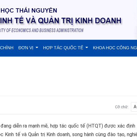
 CHÍNH
ĐƠN VỊ
HỢP TÁC QUỐC TẾ
KHOA HỌC CÔNG N
A
Cỡ chữ:
đang diễn ra mạnh mẽ, hợp tác quốc tế (HTQT) được xác định 
c Kinh tế và Quản trị Kinh doanh, song hành cùng đào tạo, ngh