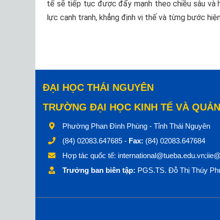
tế sẽ tiếp tục được đẩy mạnh theo chiều sâu và h
lực cạnh tranh, khẳng định vị thế và từng bước hiệ
ĐẠI HỌC THÁI NGUYÊN
TRƯỜNG ĐẠI HỌC KINH TẾ VÀ QUẢN
Phường Phan Đình Phùng - Tỉnh Thái Nguyên
(84) 02083.647685 -
Fax:
(84) 02083.647684
Hợp tác quốc tế:
international@tueba.edu.vn;iie
Trưởng ban biên tập:
PGS.TS. Đỗ Thị Thúy Phư