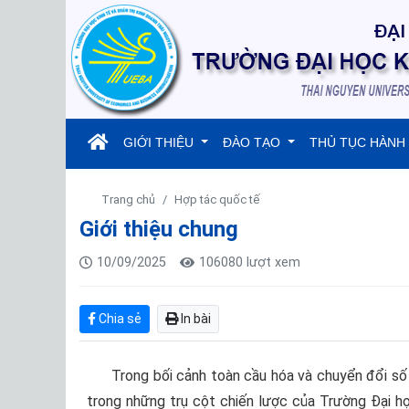
(current)
GIỚI THIỆU
ĐÀO TẠO
THỦ TỤC HÀNH
Trang chủ
Hợp tác quốc tế
Giới thiệu chung
10/09/2025
106080 lượt xem
Chia sẻ
In bài
Trong bối cảnh toàn cầu hóa và chuyển đổi số 
trong những trụ cột chiến lược của Trường Đại họ