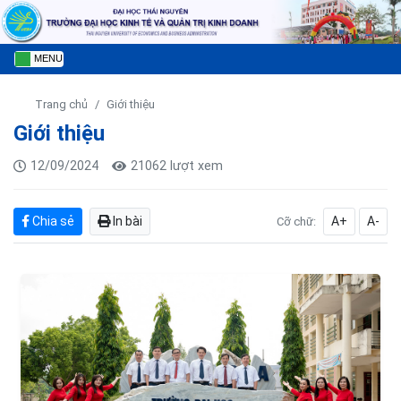
MENU
Trang chủ
Giới thiệu
Giới thiệu
12/09/2024
21062 lượt xem
Chia sẻ
In bài
A+
A-
Cỡ chữ: