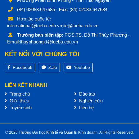
Phường Phan Đình Phùng - Tỉnh Thái Nguyên
(84) 02083.647685 -
Fax:
(84) 02083.647684
Hợp tác quốc tế:
international@tueba.edu.vn;iie@tueba.edu.vn
Trưởng ban biên tập:
PGS.TS. Đỗ Thị Thúy Phương -
Email:thuyphuongkt@tueba.edu.vn
KẾT NỐI VỚI CHÚNG TÔI
Facebook
Zalo
Youtube
LIÊN KẾT NHANH
Trang chủ
Đào tạo
Giới thiệu
Nghiên cứu
Tuyển sinh
Liên hệ
© 2026 Trường Đại học Kinh tế và Quản trị Kinh doanh. All Rights Reserved.