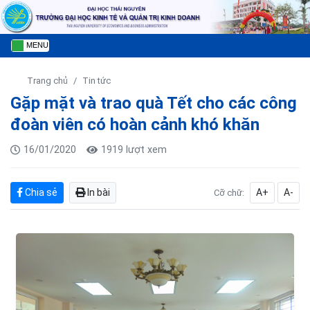
MENU
Trang chủ
Tin tức
Gặp mặt và trao quà Tết cho các công
đoàn viên có hoàn cảnh khó khăn
16/01/2020
1919 lượt xem
Chia sẻ
In bài
A+
A-
Cỡ chữ: