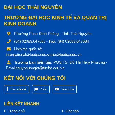
ĐẠI HỌC THÁI NGUYÊN
TRƯỜNG ĐẠI HỌC KINH TẾ VÀ QUẢN TRỊ
KINH DOANH
Phường Phan Đình Phùng - Tỉnh Thái Nguyên
(84) 02083.647685 -
Fax:
(84) 02083.647684
Hợp tác quốc tế:
international@tueba.edu.vn;iie@tueba.edu.vn
Trưởng ban biên tập:
PGS.TS. Đỗ Thị Thúy Phương -
Email:thuyphuongkt@tueba.edu.vn
KẾT NỐI VỚI CHÚNG TÔI
Facebook
Zalo
Youtube
LIÊN KẾT NHANH
Trang chủ
Đào tạo