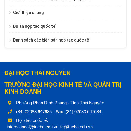
Giới thiệu chung
Dự án hợp tác quốc tế
Danh sách các biên bản hợp tác quốc tế
ĐẠI HỌC THÁI NGUYÊN
TRƯỜNG ĐẠI HỌC KINH TẾ VÀ QUẢN TRỊ
KINH DOANH
Phường Phan Đình Phùng - Tỉnh Thái Nguyên
(84) 02083.647685 -
Fax:
(84) 02083.647684
Hợp tác quốc tế:
international@tueba.edu.vn;iie@tueba.edu.vn