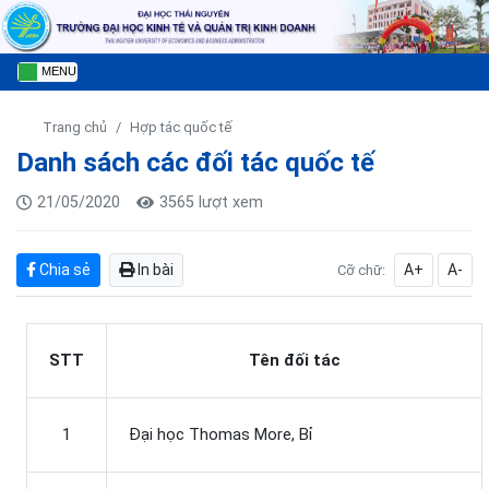
MENU
Trang chủ
Hợp tác quốc tế
Danh sách các đối tác quốc tế
21/05/2020
3565 lượt xem
Chia sẻ
In bài
A+
A-
Cỡ chữ:
STT
Tên đối tác
1
Đại học Thomas More, Bỉ