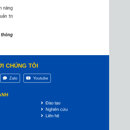
n nâng
uản trị
 thông
ỚI CHÚNG TÔI
Zalo
Youtube
ANH
Đào tạo
Nghiên cứu
Liên hệ