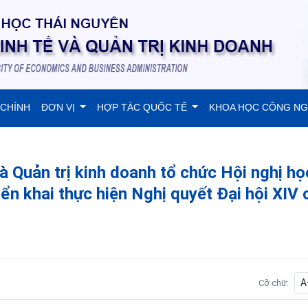
 CHÍNH
ĐƠN VỊ
HỢP TÁC QUỐC TẾ
KHOA HỌC CÔNG N
à Quản trị kinh doanh tổ chức Hội nghị họ
riển khai thực hiện Nghị quyết Đại hội XIV 
A
Cỡ chữ: