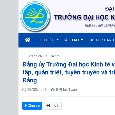
(current)
GIỚI THIỆU
ĐÀO TẠO
THỦ TỤC HÀNH
Trang chủ
Tin tức
Đảng ủy Trường Đại học Kinh tế v
tập, quán triệt, tuyên truyền và t
Đảng
18/03/2026
879 lượt xem
Chia sẻ
In bài