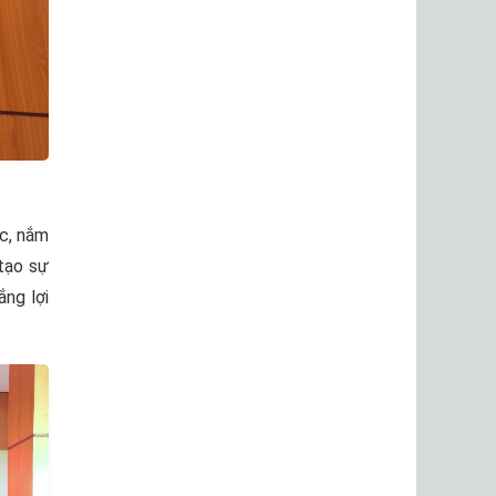
ức, nắm
tạo sự
ắng lợi