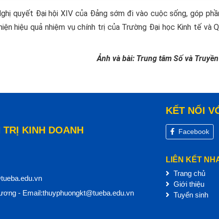
Nghị quyết Đại hội XIV của Đảng sớm đi vào cuộc sống, góp phầ
ện hiệu quả nhiệm vụ chính trị của Trường Đại học Kinh tế và Q
Ảnh và bài: Trung tâm Số và Truyền
KẾT NỐI V
 TRỊ KINH DOANH
Facebook
LIÊN KẾT NH
Trang chủ
@tueba.edu.vn
Giới thiệu
ơng - Email:thuyphuongkt@tueba.edu.vn
Tuyển sinh