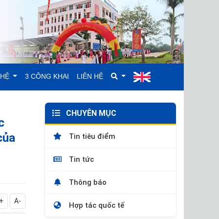
GHỆ
3 CÔNG KHAI
LIÊN HỆ
CHUYÊN MỤC
c
của
Tin tiêu điểm
Tin tức
Thông báo
+
A-
Hợp tác quốc tế