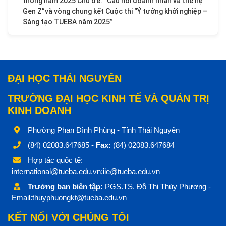
thông năm 2025 Chủ đề: “Cầu nối doanh nhân và thế hệ
Gen Z”và vòng chung kết Cuộc thi “Ý tưởng khởi nghiệp –
Sáng tạo TUEBA năm 2025”
ĐẠI HỌC THÁI NGUYÊN
TRƯỜNG ĐẠI HỌC KINH TẾ VÀ QUẢN TRỊ
KINH DOANH
Phường Phan Đình Phùng - Tỉnh Thái Nguyên
(84) 02083.647685 -
Fax:
(84) 02083.647684
Hợp tác quốc tế:
international@tueba.edu.vn;iie@tueba.edu.vn
Trưởng ban biên tập:
PGS.TS. Đỗ Thị Thúy Phương -
Email:thuyphuongkt@tueba.edu.vn
KẾT NỐI VỚI CHÚNG TÔI