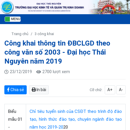
MENU
Trang chủ
3 công khai
Công khai thông tin ĐBCLGD theo
công văn số 2003 - Đại học Thái
Nguyên năm 2019
23/12/2019
2700 lượt xem
Chia sẻ
In bài
A+
A-
Cỡ chữ:
Biểu
Chỉ tiêu tuyển sinh của CSĐT theo trình độ đào
mẫu 01
tạo, hình thức đào tạo, chuyên ngành đào tạo
-
năm học 2019-20
20