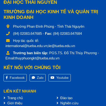
ĐẠI HỌC THÁI NGUYÊN
TRƯỜNG ĐẠI HỌC KINH TẾ VÀ QUẢN TRỊ
KINH DOANH
Phường Phan Đình Phùng - Tỉnh Thái Nguyên
(84) 02083.647685 -
Fax:
(84) 02083.647684
Hợp tác quốc tế:
international@tueba.edu.vn;iie@tueba.edu.vn
Trưởng ban biên tập:
PGS.TS. Đỗ Thị Thúy Phương -
Email:thuyphuongkt@tueba.edu.vn
KẾT NỐI VỚI CHÚNG TÔI
Facebook
Zalo
Youtube
LIÊN KẾT NHANH
Trang chủ
Đào tạo
Giới thiệu
Nghiên cứu