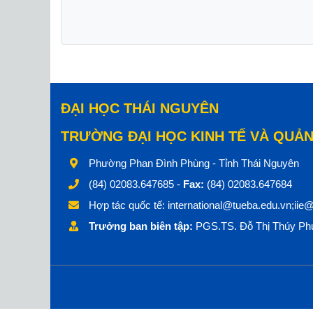
ĐẠI HỌC THÁI NGUYÊN
TRƯỜNG ĐẠI HỌC KINH TẾ VÀ QUẢN
Phường Phan Đình Phùng - Tỉnh Thái Nguyên
(84) 02083.647685 -
Fax:
(84) 02083.647684
Hợp tác quốc tế:
international@tueba.edu.vn;iie
Trưởng ban biên tập:
PGS.TS. Đỗ Thị Thúy Phư