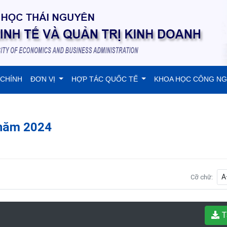
 CHÍNH
ĐƠN VỊ
HỢP TÁC QUỐC TẾ
KHOA HỌC CÔNG N
 năm 2024
A
Cỡ chữ:
T