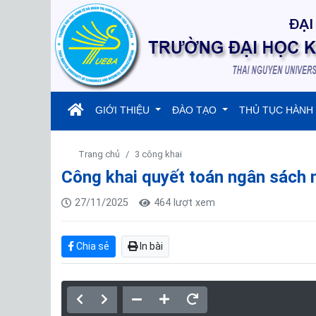
(current)
GIỚI THIỆU
ĐÀO TẠO
THỦ TỤC HÀNH
Trang chủ
3 công khai
Công khai quyết toán ngân sách
27/11/2025
464 lượt xem
Chia sẻ
In bài