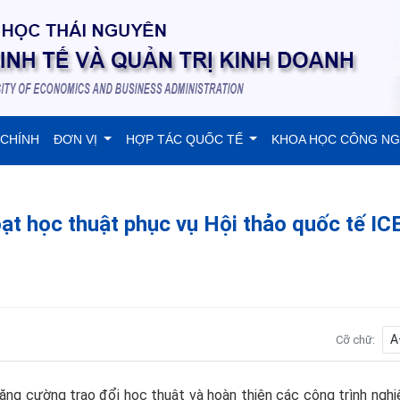
 CHÍNH
ĐƠN VỊ
HỢP TÁC QUỐC TẾ
KHOA HỌC CÔNG N
ạt học thuật phục vụ Hội thảo quốc tế I
A
Cỡ chữ:
ng cường trao đổi học thuật và hoàn thiện các công trình nghi