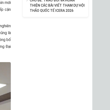
CHỦ ĐỀ: TRAO ĐỔI VÀ HOÀN
ìn mới
THIỆN CÁC BÀI VIẾT THAM DỰ HỘI
iếp cận
THẢO QUỐC TẾ ICERA 2026
nghiên
cũng là
ông bố
ờng Đại