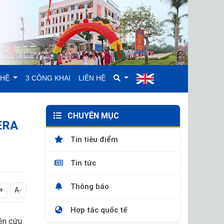
GHỆ
3 CÔNG KHAI
LIÊN HỆ
CHUYÊN MỤC
CERA
Tin tiêu điểm
Tin tức
Thông báo
+
A-
Hợp tác quốc tế
ên cứu