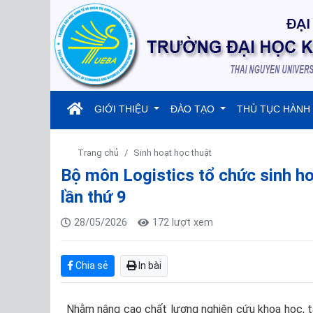
(current)
GIỚI THIỆU
ĐÀO TẠO
THỦ TỤC HÀNH
Trang chủ
Sinh hoạt học thuật
Bộ môn Logistics tổ chức sinh ho
lần thứ 9
28/05/2026
172 lượt xem
Chia sẻ
In bài
Nhằm nâng cao chất lượng nghiên cứu khoa học, tă