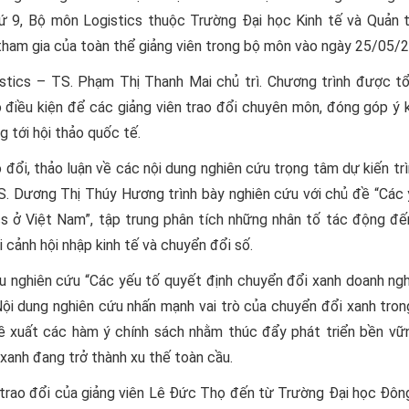
ứ 9, Bộ môn Logistics thuộc Trường Đại học Kinh tế và Quản tr
 tham gia của toàn thể giảng viên trong bộ môn vào ngày 25/05/
stics – TS. Phạm Thị Thanh Mai chủ trì. Chương trình được t
o điều kiện để các giảng viên trao đổi chuyên môn, đóng góp ý 
 tới hội thảo quốc tế.
ao đổi, thảo luận về các nội dung nghiên cứu trọng tâm dự kiến tr
TS. Dương Thị Thúy Hương trình bày nghiên cứu với chủ đề “Các
cs ở Việt Nam”, tập trung phân tích những nhân tố tác động đế
i cảnh hội nhập kinh tế và chuyển đổi số.
u nghiên cứu “Các yếu tố quyết định chuyển đổi xanh doanh ngh
Nội dung nghiên cứu nhấn mạnh vai trò của chuyển đổi xanh tro
đề xuất các hàm ý chính sách nhằm thúc đẩy phát triển bền vữ
 xanh đang trở thành xu thế toàn cầu.
a trao đổi của giảng viên Lê Đức Thọ đến từ Trường Đại học Đôn