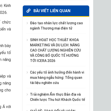
ị Kinh
BÀI VIẾT LIÊN QUAN
2026.
ổ chức
Đào tạo nhân lực chất lượng cao
ngành Thương mại điện tử
kiến và
SINH HOẠT HỌC THUẬT KHOA
MARKETING VÀ DU LỊCH: NÂNG
ình bày
CAO CHẤT LƯỢNG NGHIÊN CỨU
 yếu tố
VÀ CÔNG BỐ QUỐC TẾ HƯỚNG
n năng
TỚI ICERA 2026
Các yếu tố ảnh hưởng đến hành vi
iệp và
mua hàng ngẫu hứng: Tổng quan
ng nâng
tài liệu nghiên cứu
ng cho
Trải nghiệm Ẩm thực Bản địa và
Chiến lược Thu hút Khách Quốc tế
g Á với