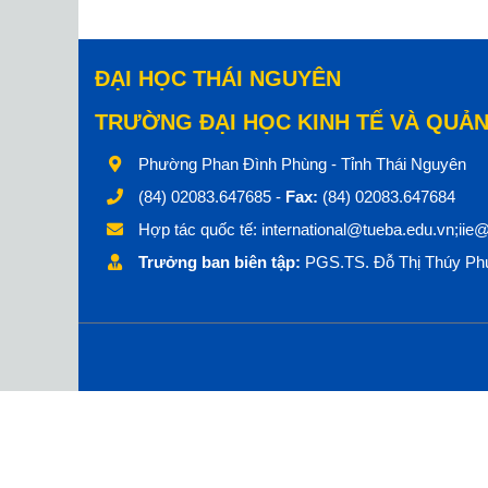
ĐẠI HỌC THÁI NGUYÊN
TRƯỜNG ĐẠI HỌC KINH TẾ VÀ QUẢN
Phường Phan Đình Phùng - Tỉnh Thái Nguyên
(84) 02083.647685 -
Fax:
(84) 02083.647684
Hợp tác quốc tế:
international@tueba.edu.vn;iie
Trưởng ban biên tập:
PGS.TS. Đỗ Thị Thúy Phư