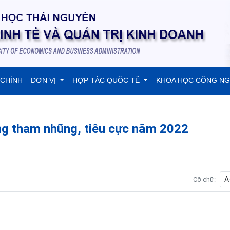
 CHÍNH
ĐƠN VỊ
HỢP TÁC QUỐC TẾ
KHOA HỌC CÔNG N
ng tham nhũng, tiêu cực năm 2022
A
Cỡ chữ: