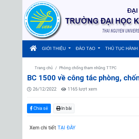
(current)
GIỚI THIỆU
ĐÀO TẠO
THỦ TỤC HÀNH
Trang chủ
Phòng chống tham nhũng TTPC
BC 1500 về công tác phòng, chố
26/12/2022
1165 lượt xem
Chia sẻ
In bài
Xem chi tiết
TẠI ĐÂY