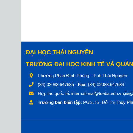
ĐẠI HỌC THÁI NGUYÊN
TRƯỜNG ĐẠI HỌC KINH TẾ VÀ QUẢN
Phường Phan Đình Phùng - Tỉnh Thái Nguyên
(84) 02083.647685 -
Fax:
(84) 02083.647684
Hợp tác quốc tế:
international@tueba.edu.vn;iie
Trưởng ban biên tập:
PGS.TS. Đỗ Thị Thúy Phư