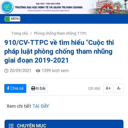
MENU
Trang chủ
Phòng chống tham nhũng TTPC
910/CV-TTPC về tìm hiểu "Cuộc thi
pháp luật phòng chống tham nhũng
giai đoạn 2019-2021
20/09/2021
1399 lượt xem
Chia sẻ
In bài
A+
A-
Cỡ chữ:
Xem chi tiết
TẠI ĐÂY
CHUYÊN MỤC