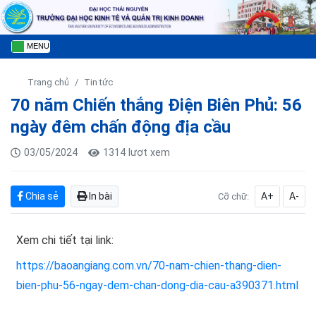
MENU
Trang chủ
Tin tức
70 năm Chiến thắng Điện Biên Phủ: 56
ngày đêm chấn động địa cầu
03/05/2024
1314 lượt xem
Chia sẻ
In bài
A+
A-
Cỡ chữ:
Xem chi tiết tại link:
https://baoangiang.com.vn/70-nam-chien-thang-dien-
bien-phu-56-ngay-dem-chan-dong-dia-cau-a390371.html