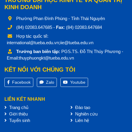
TRƯỜNG ĐẠI HỌC KINH TẾ VÀ QUẢN TRỊ
KINH DOANH
Phường Phan Đình Phùng - Tỉnh Thái Nguyên
(84) 02083.647685 -
Fax:
(84) 02083.647684
Hợp tác quốc tế:
international@tueba.edu.vn;iie@tueba.edu.vn
Trưởng ban biên tập:
PGS.TS. Đỗ Thị Thúy Phương -
Email:thuyphuongkt@tueba.edu.vn
KẾT NỐI VỚI CHÚNG TÔI
Facebook
Zalo
Youtube
LIÊN KẾT NHANH
Trang chủ
Đào tạo
Giới thiệu
Nghiên cứu
Tuyển sinh
Liên hệ