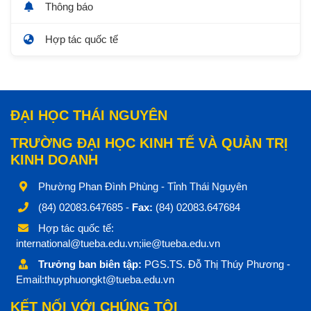
Thông báo
Hợp tác quốc tế
ĐẠI HỌC THÁI NGUYÊN
TRƯỜNG ĐẠI HỌC KINH TẾ VÀ QUẢN TRỊ
KINH DOANH
Phường Phan Đình Phùng - Tỉnh Thái Nguyên
(84) 02083.647685 -
Fax:
(84) 02083.647684
Hợp tác quốc tế:
international@tueba.edu.vn;iie@tueba.edu.vn
Trưởng ban biên tập:
PGS.TS. Đỗ Thị Thúy Phương -
Email:thuyphuongkt@tueba.edu.vn
KẾT NỐI VỚI CHÚNG TÔI