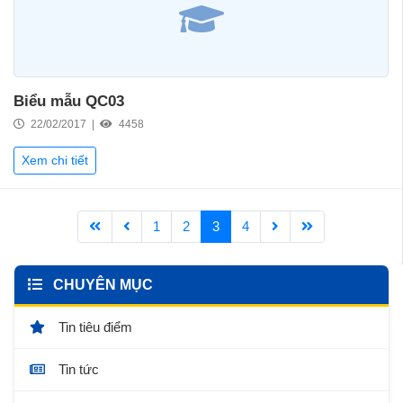
Biểu mẫu QC03
22/02/2017 |
4458
Xem chi tiết
1
2
3
4
CHUYÊN MỤC
Tin tiêu điểm
Tin tức