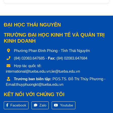
ĐẠI HỌC THÁI NGUYÊN
TRƯỜNG ĐẠI HỌC KINH TẾ VÀ QUẢN TRỊ
KINH DOANH
Phường Phan Đình Phùng - Tỉnh Thái Nguyên
(84) 02083.647685 -
Fax:
(84) 02083.647684
Hợp tác quốc tế:
international@tueba.edu.vn;iie@tueba.edu.vn
Trưởng ban biên tập:
PGS.TS. Đỗ Thị Thúy Phương -
Email:thuyphuongkt@tueba.edu.vn
KẾT NỐI VỚI CHÚNG TÔI
Facebook
Zalo
Youtube