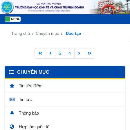
MENU
Trang chủ
Chuyên mục
Đào tạo
3
4
CHUYÊN MỤC
Tin tiêu điểm
Tin tức
Thông báo
Hợp tác quốc tế