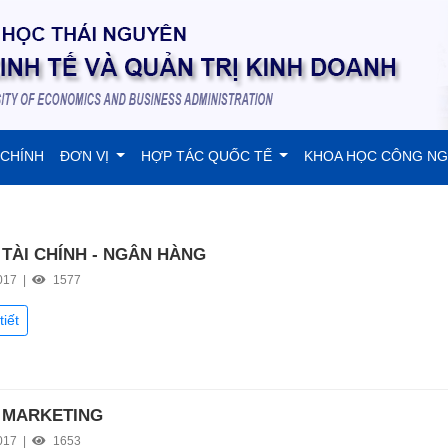
 CHÍNH
ĐƠN VỊ
HỢP TÁC QUỐC TẾ
KHOA HỌC CÔNG N
TÀI CHÍNH - NGÂN HÀNG
017 |
1577
tiết
 MARKETING
017 |
1653