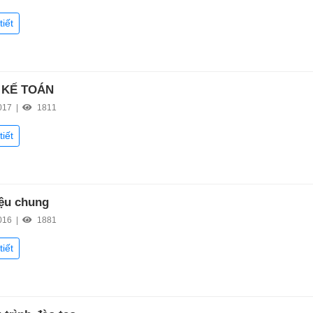
tiết
 KẾ TOÁN
017 |
1811
tiết
iệu chung
016 |
1881
tiết