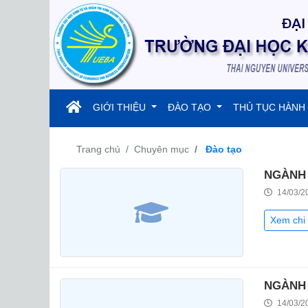
(current)
GIỚI THIỆU
ĐÀO TẠO
THỦ TỤC HÀNH
Trang chủ
Chuyên mục
Đào tạo
NGÀNH 
14/03/2
Xem chi 
NGÀNH
14/03/2