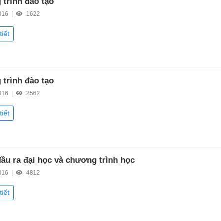
trình đào tạo
016 |
1622
tiết
trình đào tạo
016 |
2562
tiết
ầu ra đại học và chương trình học
016 |
4812
tiết