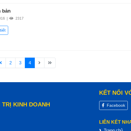
 bản
016 |
2317
tiết
2
3
4
KẾT NỐI V
 TRỊ KINH DOANH
Facebook
LIÊN KẾT NH
Trang chủ