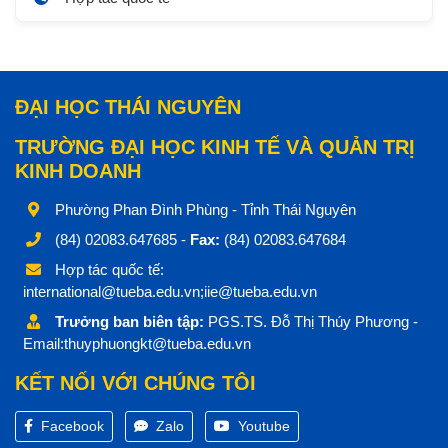
ĐẠI HỌC THÁI NGUYÊN
TRƯỜNG ĐẠI HỌC KINH TẾ VÀ QUẢN TRỊ
KINH DOANH
Phường Phan Đình Phùng - Tỉnh Thái Nguyên
(84) 02083.647685 -
Fax:
(84) 02083.647684
Hợp tác quốc tế:
international@tueba.edu.vn;iie@tueba.edu.vn
Trưởng ban biên tập:
PGS.TS. Đỗ Thị Thúy Phương -
Email:thuyphuongkt@tueba.edu.vn
KẾT NỐI VỚI CHÚNG TÔI
Facebook
Zalo
Youtube