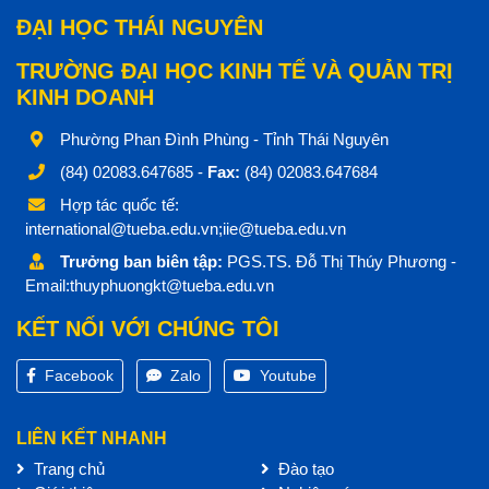
ĐẠI HỌC THÁI NGUYÊN
TRƯỜNG ĐẠI HỌC KINH TẾ VÀ QUẢN TRỊ
KINH DOANH
Phường Phan Đình Phùng - Tỉnh Thái Nguyên
(84) 02083.647685 -
Fax:
(84) 02083.647684
Hợp tác quốc tế:
international@tueba.edu.vn;iie@tueba.edu.vn
Trưởng ban biên tập:
PGS.TS. Đỗ Thị Thúy Phương -
Email:thuyphuongkt@tueba.edu.vn
KẾT NỐI VỚI CHÚNG TÔI
Facebook
Zalo
Youtube
LIÊN KẾT NHANH
Trang chủ
Đào tạo