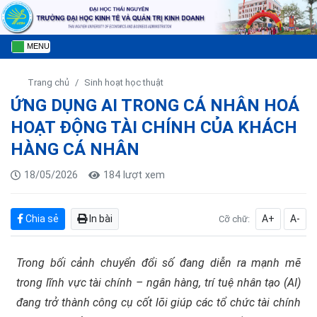
MENU
Trang chủ
Sinh hoạt học thuật
ỨNG DỤNG AI TRONG CÁ NHÂN HOÁ
HOẠT ĐỘNG TÀI CHÍNH CỦA KHÁCH
HÀNG CÁ NHÂN
18/05/2026
184 lượt xem
Chia sẻ
In bài
A+
A-
Cỡ chữ:
Trong bối cảnh chuyển đổi số đang diễn ra mạnh mẽ
trong lĩnh vực tài chính – ngân hàng, trí tuệ nhân tạo (AI)
đang trở thành công cụ cốt lõi giúp các tổ chức tài chính