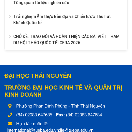
Tổng quan tài liệu nghiên cứu
Trải nghiệm Ẩm thực Bản địa và Chiến lược Thu hút
Khách Quốc tế
CHỦ ĐỀ: TRAO ĐỔI VÀ HOÀN THIỆN CÁC BÀI VIẾT THAM
DỰ HỘI THẢO QUỐC TẾ ICERA 2026
ĐẠI HỌC THÁI NGUYÊN
TRƯỜNG ĐẠI HỌC KINH TẾ VÀ QUẢN TRỊ
KINH DOANH
Phường Phan Đình Phùng - Tỉnh Thái Nguyên
(84) 02083.647685 -
Fax:
(84) 02083.647684
Hợp tác quốc tế:
international@tueba.edu.vn;iie@tueba.edu.vn