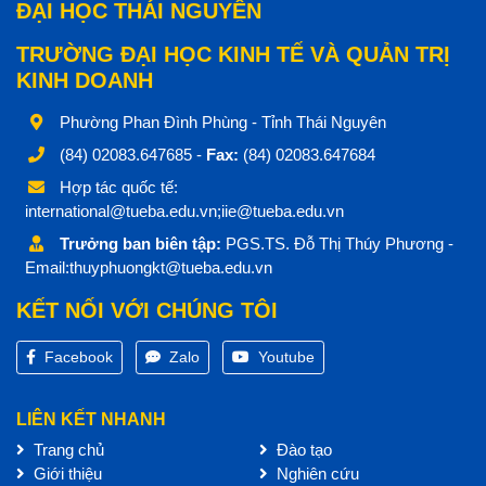
ĐẠI HỌC THÁI NGUYÊN
TRƯỜNG ĐẠI HỌC KINH TẾ VÀ QUẢN TRỊ
KINH DOANH
Phường Phan Đình Phùng - Tỉnh Thái Nguyên
(84) 02083.647685 -
Fax:
(84) 02083.647684
Hợp tác quốc tế:
international@tueba.edu.vn;iie@tueba.edu.vn
Trưởng ban biên tập:
PGS.TS. Đỗ Thị Thúy Phương -
Email:thuyphuongkt@tueba.edu.vn
KẾT NỐI VỚI CHÚNG TÔI
Facebook
Zalo
Youtube
LIÊN KẾT NHANH
Trang chủ
Đào tạo
Giới thiệu
Nghiên cứu