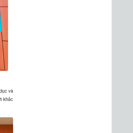
dục và
nh khắc