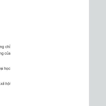
ông chỉ
ọng của
Đại học
 xã hội