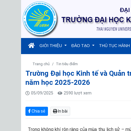
(current)
GIỚI THIỆU
ĐÀO TẠO
THỦ TỤC HÀNH
Trang chủ
Tin tiêu điểm
Trường Đại học Kinh tế và Quản tr
năm học 2025-2026
05/09/2025
2590 lượt xem
Chia sẻ
In bài
Trong không khí rộn ràng của mùa thu lịch sử – m