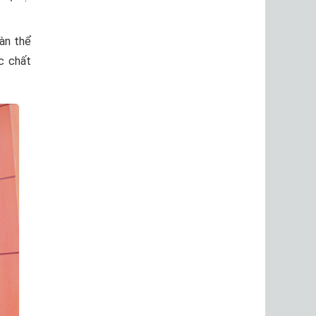
oàn thể
c chất