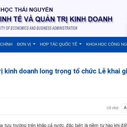
 CHÍNH
ĐƠN VỊ
HỢP TÁC QUỐC TẾ
KHOA HỌC CÔNG N
ị kinh doanh long trọng tổ chức Lễ khai g
A
Cỡ chữ:
ùa tựu trường trên khắp cả nước, đặc biệt là niềm tự hào khi đ