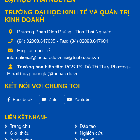
TRƯỜNG ĐẠI HỌC KINH TẾ VÀ QUẢN TRỊ
KINH DOANH
Phường Phan Đình Phùng - Tỉnh Thái Nguyên
(84) 02083.647685 -
Fax:
(84) 02083.647684
Hợp tác quốc tế:
international@tueba.edu.vn;iie@tueba.edu.vn
Trưởng ban biên tập:
PGS.TS. Đỗ Thị Thúy Phương -
Email:thuyphuongkt@tueba.edu.vn
KẾT NỐI VỚI CHÚNG TÔI
Facebook
Zalo
Youtube
LIÊN KẾT NHANH
Trang chủ
Đào tạo
Giới thiệu
Nghiên cứu
Tuyển sinh
Liên hệ