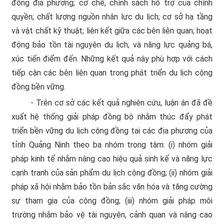
đồng địa phương; cơ chế, chính sách hỗ trợ của chính
quyền; chất lượng nguồn nhân lực du lịch; cơ sở hạ tầng
và vật chất kỹ thuật; liên kết giữa các bên liên quan; hoạt
động bảo tồn tài nguyên du lịch; và năng lực quảng bá,
xúc tiến điểm đến. Những kết quả này phù hợp với cách
tiếp cận các bên liên quan trong phát triển du lịch cộng
đồng bền vững.
- Trên cơ sở các kết quả nghiên cứu, luận án đã đề
xuất hệ thống giải pháp đồng bộ nhằm thúc đẩy phát
triển bền vững du lịch cộng đồng tại các địa phương của
tỉnh Quảng Ninh theo ba nhóm trọng tâm: (i) nhóm giải
pháp kinh tế nhằm nâng cao hiệu quả sinh kế và năng lực
cạnh tranh của sản phẩm du lịch cộng đồng; (ii) nhóm giải
pháp xã hội nhằm bảo tồn bản sắc văn hóa và tăng cường
sự tham gia của cộng đồng; (iii) nhóm giải pháp môi
trường nhằm bảo vệ tài nguyên, cảnh quan và nâng cao