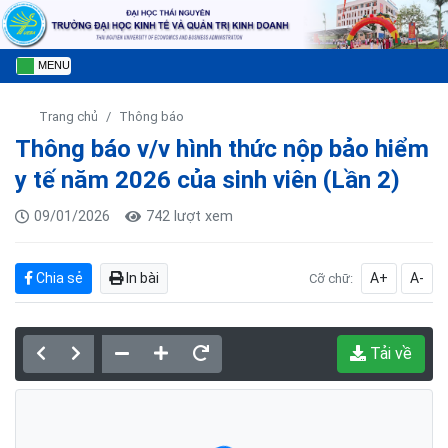
MENU
Trang chủ
Thông báo
Thông báo v/v hình thức nộp bảo hiểm
y tế năm 2026 của sinh viên (Lần 2)
09/01/2026
742 lượt xem
Chia sẻ
In bài
A+
A-
Cỡ chữ:
Tải về