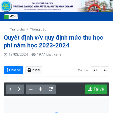
MENU
Trang chủ
Thông báo
Quyết định v/v quy định mức thu học
phí năm học 2023-2024
19/03/2024
1977 lượt xem
Chia sẻ
In bài
A+
A-
Cỡ chữ:
Tải về