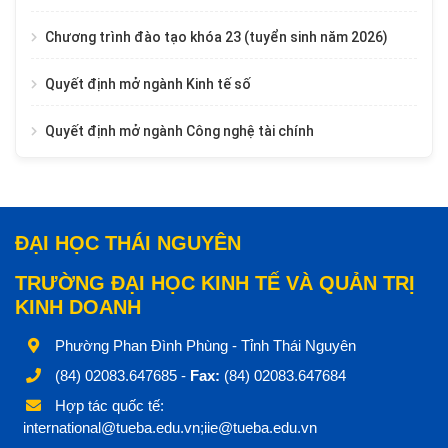
Chương trình đào tạo khóa 23 (tuyển sinh năm 2026)
Quyết định mở ngành Kinh tế số
Quyết định mở ngành Công nghệ tài chính
ĐẠI HỌC THÁI NGUYÊN
TRƯỜNG ĐẠI HỌC KINH TẾ VÀ QUẢN TRỊ
KINH DOANH
Phường Phan Đình Phùng - Tỉnh Thái Nguyên
(84) 02083.647685 -
Fax:
(84) 02083.647684
Hợp tác quốc tế:
international@tueba.edu.vn;iie@tueba.edu.vn