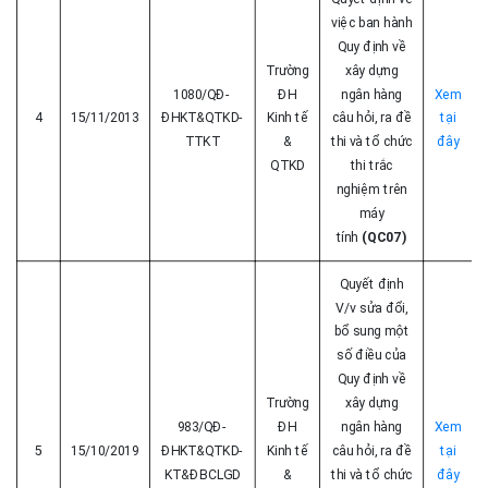
việc ban hành
Quy định về
Trường
xây dựng
1080/QĐ-
ĐH
ngân hàng
Xem
4
15/11/2013
ĐHKT&QTKD-
Kinh tế
câu hỏi, ra đề
tại
TTKT
&
thi và tổ chức
đây
QTKD
thi trắc
nghiệm trên
máy
tính
(QC07)
Quyết định
V/v sửa đổi,
bổ sung một
số điều của
Quy định về
Trường
xây dựng
983/QĐ-
ĐH
ngân hàng
Xem
5
15/10/2019
ĐHKT&QTKD-
Kinh tế
câu hỏi, ra đề
tại
KT&ĐBCLGD
&
thi và tổ chức
đây