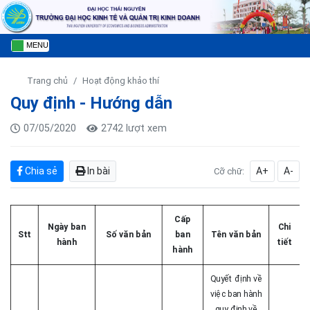
MENU
Trang chủ
Hoạt động khảo thí
Quy định - Hướng dẫn
07/05/2020
2742 lượt xem
Chia sẻ
In bài
A+
A-
Cỡ chữ:
Cấp
Ngày ban
Chi
Stt
Số văn bản
ban
Tên văn bản
hành
tiết
hành
Quyết định về
việc ban hành
quy định về