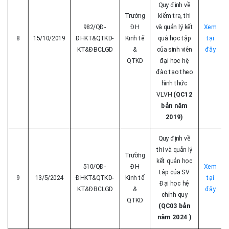
Quy định về
Trường
kiểm tra, thi
982/QĐ-
ĐH
và quản lý kết
Xem
8
15/10/2019
ĐHKT&QTKD-
Kinh tế
quả học tập
tại
KT&ĐBCLGD
&
của sinh viên
đây
QTKD
đại học hệ
đào tạo theo
hình thức
VLVH
(QC12
bản năm
2019)
Quy định về
thi và quản lý
Trường
kết quản học
510/QĐ-
ĐH
Xem
tập của SV
9
13/5/2024
ĐHKT&QTKD-
Kinh tế
tại
Đại học hệ
KT&ĐBCLGD
&
đây
chính quy
QTKD
(QC03 bản
năm 2024 )