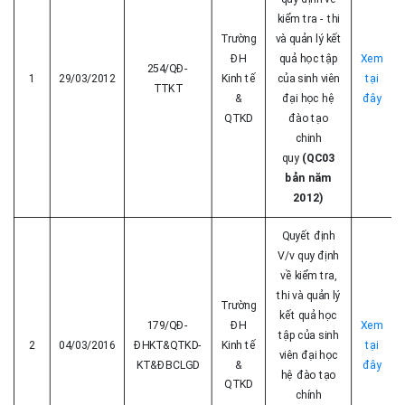
kiểm tra - thi
Trường
và quản lý kết
ĐH
quả học tập
Xem
254/QĐ-
1
29/03/2012
Kinh tế
của sinh viên
tại
TTKT
&
đại học hệ
đây
QTKD
đào tạo
chinh
quy
(QC03
bản năm
2012)
Quyết định
V/v quy định
về kiểm tra,
thi và quản lý
Trường
kết quả học
179/QĐ-
ĐH
Xem
tập của sinh
2
04/03/2016
ĐHKT&QTKD-
Kinh tế
tại
viên đại học
KT&ĐBCLGD
&
đây
hệ đào tạo
QTKD
chính