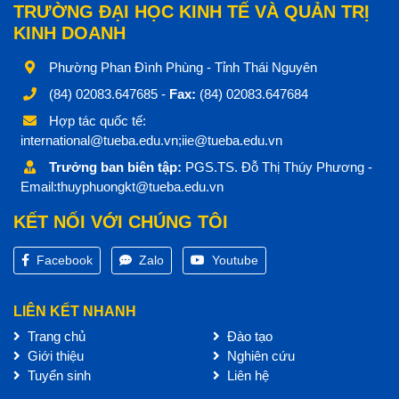
TRƯỜNG ĐẠI HỌC KINH TẾ VÀ QUẢN TRỊ
KINH DOANH
Phường Phan Đình Phùng - Tỉnh Thái Nguyên
(84) 02083.647685 -
Fax:
(84) 02083.647684
Hợp tác quốc tế:
international@tueba.edu.vn;iie@tueba.edu.vn
Trưởng ban biên tập:
PGS.TS. Đỗ Thị Thúy Phương -
Email:thuyphuongkt@tueba.edu.vn
KẾT NỐI VỚI CHÚNG TÔI
Facebook
Zalo
Youtube
LIÊN KẾT NHANH
Trang chủ
Đào tạo
Giới thiệu
Nghiên cứu
Tuyển sinh
Liên hệ