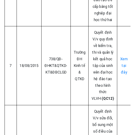
cấp bằng tốt
nghiệp đại
học thứ hai
Quyết định
V/v quy định
về kiểm tra,
Trường
thi và quản lý
738/QĐ-
ĐH
kết quả học
Xem
7
18/08/2015
ĐHKT&QTKD-
Kinh tế
tập của sinh
tại
KT&ĐBCLGD
&
viên đại học
đây
QTKD
hệ đào tạo
theo hình
thức
VLVH
(QC12)
Quyết định
V/v sửa đổi,
bổ sung một
số điều của