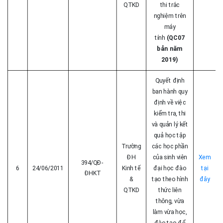
QTKD
thi trắc
nghiệm trên
máy
tính
(QC07
bản năm
2019)
Quyết định
ban hành quy
định về việc
kiểm tra, thi
và quản lý kết
quả học tập
Trường
các học phần
ĐH
của sinh viên
Xem
394/QĐ-
6
24/06/2011
Kinh tế
đại học đào
tại
ĐHKT
&
tạo theo hình
đây
QTKD
thức liên
thông, vừa
làm vừa học,
đào tạo để