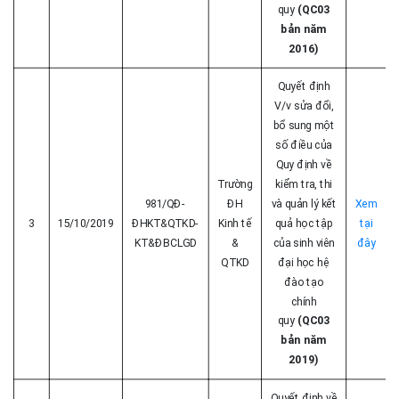
quy
(QC03
bản năm
2016)
Quyết định
V/v sửa đổi,
bổ sung một
số điều của
Quy định về
Trường
kiểm tra, thi
981/QĐ-
ĐH
và quản lý kết
Xem
3
15/10/2019
ĐHKT&QTKD-
Kinh tế
quả học tập
tại
KT&ĐBCLGD
&
của sinh viên
đây
QTKD
đại học hệ
đào tạo
chính
quy
(QC03
bản năm
2019)
Quyết định về