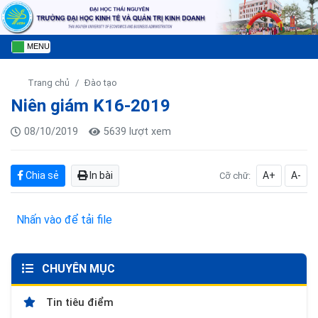
MENU
Trang chủ
Đào tạo
Niên giám K16-2019
08/10/2019
5639 lượt xem
Chia sẻ
In bài
A+
A-
Cỡ chữ:
Nhấn vào để tải file
CHUYÊN MỤC
Tin tiêu điểm