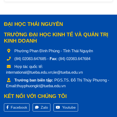
ĐẠI HỌC THÁI NGUYÊN
TRƯỜNG ĐẠI HỌC KINH TẾ VÀ QUẢN TRỊ
KINH DOANH
Phường Phan Đình Phùng - Tỉnh Thái Nguyên
(84) 02083.647685 -
Fax:
(84) 02083.647684
Hợp tác quốc tế:
international@tueba.edu.vn;iie@tueba.edu.vn
Trưởng ban biên tập:
PGS.TS. Đỗ Thị Thúy Phương -
Email:thuyphuongkt@tueba.edu.vn
KẾT NỐI VỚI CHÚNG TÔI
Facebook
Zalo
Youtube