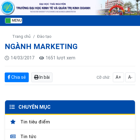
MENU
Trang chủ
Đào tạo
NGÀNH MARKETING
14/03/2017
1651 lượt xem
Chia sẻ
In bài
A+
A-
Cỡ chữ:
CHUYÊN MỤC
Tin tiêu điểm
Tin tức