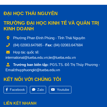
ĐẠI HỌC THÁI NGUYÊN
TRƯỜNG ĐẠI HỌC KINH TẾ VÀ QUẢN TRỊ
KINH DOANH
Phường Phan Đình Phùng - Tỉnh Thái Nguyên
(84) 02083.647685 -
Fax:
(84) 02083.647684
Hợp tác quốc tế:
international@tueba.edu.vn;iie@tueba.edu.vn
Trưởng ban biên tập:
PGS.TS. Đỗ Thị Thúy Phương -
Email:thuyphuongkt@tueba.edu.vn
KẾT NỐI VỚI CHÚNG TÔI
Facebook
Zalo
Youtube
LIÊN KẾT NHANH