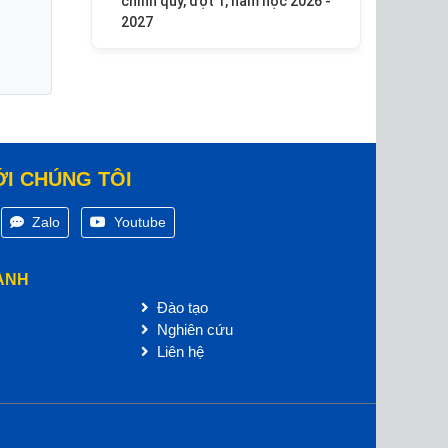
chính quy, đợt 1, năm học 2026 -
2027
ỚI CHÚNG TÔI
Zalo
Youtube
ANH
Đào tạo
Nghiên cứu
Liên hệ