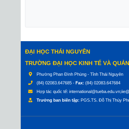
ĐẠI HỌC THÁI NGUYÊN
TRƯỜNG ĐẠI HỌC KINH TẾ VÀ QUẢN
Phường Phan Đình Phùng - Tỉnh Thái Nguyên
(84) 02083.647685 -
Fax:
(84) 02083.647684
Hợp tác quốc tế:
international@tueba.edu.vn;iie
Trưởng ban biên tập:
PGS.TS. Đỗ Thị Thúy Phư