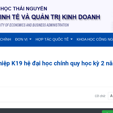
 CHÍNH
ĐƠN VỊ
HỢP TÁC QUỐC TẾ
KHOA HỌC CÔNG N
ghiệp K19 hệ đại học chính quy học kỳ 2 n
A
Cỡ chữ: