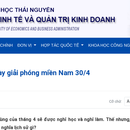
 CHÍNH
ĐƠN VỊ
HỢP TÁC QUỐC TẾ
KHOA HỌC CÔNG N
gày giải phóng miền Nam 30/4
A
Cỡ chữ:
cùng của tháng 4 sẽ được nghỉ học và nghỉ làm. Thế nhưng
 nghĩa lịch sử gì?