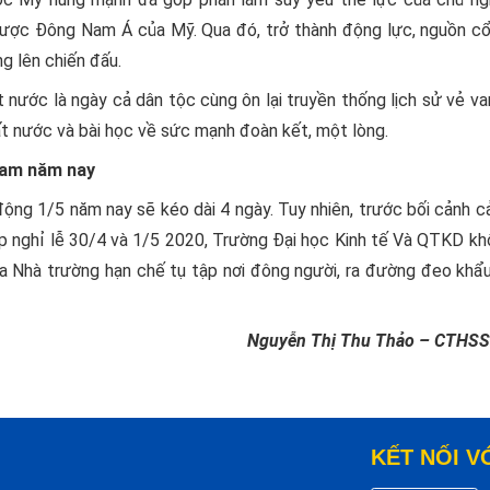
lược Đông Nam Á của Mỹ. Qua đó, trở thành động lực, nguồn cổ
ng lên chiến đấu.
 nước là ngày cả dân tộc cùng ôn lại truyền thống lịch sử vẻ v
ất nước và bài học về sức mạnh đoàn kết, một lòng.
Nam năm nay
động 1/5 năm nay sẽ kéo dài 4 ngày. Tuy nhiên, trước bối cảnh 
p nghỉ lễ 30/4 và 1/5 2020, Trường Đại học Kinh tế Và QTKD kh
 Nhà trường hạn chế tụ tập nơi đông người, ra đường đeo khẩu
Nguyễn Thị Thu Thảo – CTHSS
KẾT NỐI V