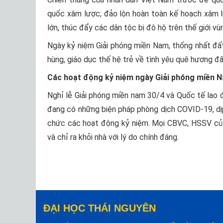
quốc xâm lược; đảo lộn hoàn toàn kế hoạch xâm 
lớn, thúc đẩy các dân tộc bị đô hộ trên thế giới vù
Ngày kỷ niệm Giải phóng miền Nam, thống nhất đất
hùng, giáo dục thế hệ trẻ về tình yêu quê hương đ
Các hoạt động kỷ niệm ngày Giải phóng miền 
Nghỉ lễ Giải phóng miền nam 30/4 và Quốc tế lao 
đang có những biện pháp phòng dịch COVID-19, dị
chức các hoạt động kỷ niệm. Mọi CBVC, HSSV của
và chỉ ra khỏi nhà với lý do chính đáng.
ĐẠI HỌC THÁI NGUYÊN