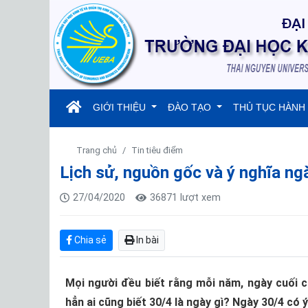
(current)
GIỚI THIỆU
ĐÀO TẠO
THỦ TỤC HÀNH
Trang chủ
Tin tiêu điểm
Lịch sử, nguồn gốc và ý nghĩa n
27/04/2020
36871 lượt xem
Chia sẻ
In bài
Mọi người đều biết rằng mỗi năm, ngày cuối 
hẳn ai cũng biết 30/4 là ngày gì? Ngày 30/4 có ý