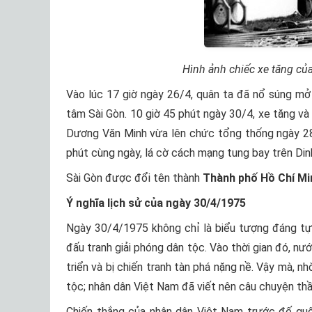
Hình ảnh chiếc xe tăng củ
Vào lúc 17 giờ ngày 26/4, quân ta đã nổ súng mở 
tâm Sài Gòn. 10 giờ 45 phút ngày 30/4, xe tăng và 
Dương Văn Minh vừa lên chức tổng thống ngày 28/
phút cùng ngày, lá cờ cách mạng tung bay trên Dinh
Sài Gòn được đổi tên thành
Thành phố Hồ Chí Mi
Ý nghĩa lịch sử của ngày 30/4/1975
Ngày 30/4/1975 không chỉ là biểu tượng đáng t
đấu tranh giải phóng dân tộc. Vào thời gian đó, nư
triển và bị chiến tranh tàn phá nặng nề. Vậy mà, 
tộc; nhân dân Việt Nam đã viết nên câu chuyện th
Chiến thắng của nhân dân Việt Nam trước đế qu