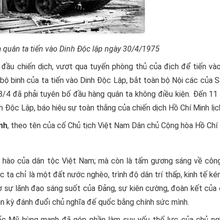
a quân ta tiến vào Dinh Độc lập ngày 30/4/1975
đầu chiến dịch, vượt qua tuyến phòng thủ của địch để tiến vào
bộ binh của ta tiến vào Dinh Độc Lập, bắt toàn bộ Nội các của S
4 đã phải tuyên bố đầu hàng quân ta không điều kiện. Đến 11 
 Độc Lập, báo hiệu sự toàn thắng của chiến dịch Hồ Chí Minh lịc
nh
, theo tên của cố Chủ tịch Việt Nam Dân chủ Cộng hòa Hồ Chí 
ự hào của dân tộc Việt Nam; mà còn là tấm gương sáng về côn
ớc ta chỉ là một đất nước nghèo, trình độ dân trí thấp, kinh tế k
nhờ sự lãnh đạo sáng suốt của Đảng, sự kiên cường, đoàn kết của
ần kỳ đánh đuổi chủ nghĩa đế quốc bằng chính sức mình.
ốc Mỹ hùng mạnh đã góp phần làm suy yếu thế lực của chủ ng