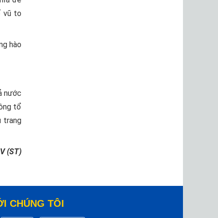
 vũ to
ang hào
cả nước
ông tổ
 trang
V (ST)
ỚI CHÚNG TÔI