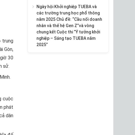
Ngày hội Khởi nghiệp TUEBA và
các trường trung học phổ thông
năm 2025 Chủ đề: “Cầu nối doanh
nhân và thế hệ Gen Z”và vòng
chung kết Cuộc thi “Ý tưởng khởi
nghiệp – Sáng tạo TUEBA năm
 trung
2025”
ài Gòn,
giờ 30
h sử.
Minh.
g cuộc
ém phát
 cả dân
hĩa đế