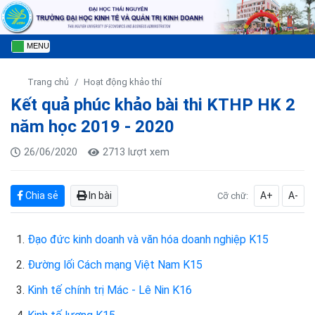
MENU
Trang chủ
Hoạt động khảo thí
Kết quả phúc khảo bài thi KTHP HK 2
năm học 2019 - 2020
26/06/2020
2713 lượt xem
Chia sẻ
In bài
A+
A-
Cỡ chữ:
1.
Đạo đức kinh doanh và văn hóa doanh nghiệp K15
2.
Đường lối Cách mạng Việt Nam K15
3.
Kinh tế chính trị Mác - Lê Nin K16