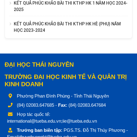
KẾT QUẢ PHÚC KHẢO BÀI THI KTHP HK 1 NĂM HỌC 2024-
2025
KẾT QUẢ PHÚC KHẢO BÀI THI KTHP HK HÈ (PHỤ) NĂM
HỌC 2023-2024
ĐẠI HỌC THÁI NGUYÊN
TRƯỜNG ĐẠI HỌC KINH TẾ VÀ QUẢN TRỊ
KINH DOANH
Phường Phan Đình Phùng - Tỉnh Thái Nguyên
(84) 02083.647685 -
Fax:
(84) 02083.647684
Hợp tác quốc tế:
international@tueba.edu.vn;iie@tueba.edu.vn
Trưởng ban biên tập:
PGS.TS. Đỗ Thị Thúy Phương -
Email:thuyphuongkt@tueba.edu.vn