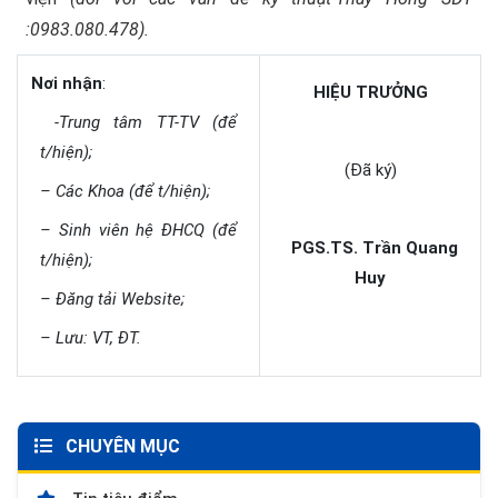
:0983.080.478).
Nơi nhận
:
HIỆU TRƯỞNG
-Trung tâm TT-TV (để
t/hiện);
(Đã ký)
– Các Khoa (để t/hiện);
– Sinh viên hệ ĐHCQ (để
PGS.TS. Trần Quang
t/hiện);
Huy
– Đăng tải Website;
– Lưu: VT, ĐT.
CHUYÊN MỤC