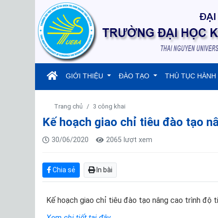
(current)
GIỚI THIỆU
ĐÀO TẠO
THỦ TỤC HÀNH
Trang chủ
3 công khai
Kế hoạch giao chỉ tiêu đào tạo n
30/06/2020
2065 lượt xem
Chia sẻ
In bài
Kế hoạch giao chỉ tiêu đào tạo nâng cao trình độ 
Xem chi tiết tại đây.