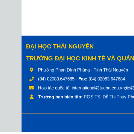
ĐẠI HỌC THÁI NGUYÊN
TRƯỜNG ĐẠI HỌC KINH TẾ VÀ QUẢN
Phường Phan Đình Phùng - Tỉnh Thái Nguyên
(84) 02083.647685 -
Fax:
(84) 02083.647684
Hợp tác quốc tế:
international@tueba.edu.vn;iie
Trưởng ban biên tập:
PGS.TS. Đỗ Thị Thúy Phư