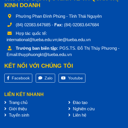
KINH DOANH
Phường Phan Đình Phùng - Tỉnh Thái Nguyên
(84) 02083.647685 -
Fax:
(84) 02083.647684
Hợp tác quốc tế:
international@tueba.edu.vn;iie@tueba.edu.vn
Trưởng ban biên tập:
PGS.TS. Đỗ Thị Thúy Phương -
Email:thuyphuongkt@tueba.edu.vn
KẾT NỐI VỚI CHÚNG TÔI
Facebook
Zalo
Youtube
LIÊN KẾT NHANH
Trang chủ
Đào tạo
Giới thiệu
Nghiên cứu
Tuyển sinh
Liên hệ