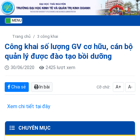
MENU
Trang chủ
3 công khai
Công khai số lượng GV cơ hữu, cán bộ
quản lý được đào tạo bồi dưỡng
30/06/2020
2425 lượt xem
Chia sẻ
In bài
A+
A-
Cỡ chữ:
Xem chi tiết tại đây
CHUYÊN MỤC