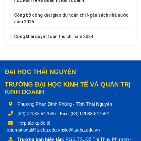
học Kinh tế và Quản trị Kinh doanh
Công bố công khai giao dự toán chi Ngân sách nhà nước
năm 2026
Công khai quyết toán thu chi năm 2024
ĐẠI HỌC THÁI NGUYÊN
TRƯỜNG ĐẠI HỌC KINH TẾ VÀ QUẢN TRỊ
KINH DOANH
Phường Phan Đình Phùng - Tỉnh Thái Nguyên
(84) 02083.647685 -
Fax:
(84) 02083.647684
Hợp tác quốc tế:
international@tueba.edu.vn;iie@tueba.edu.vn
Trưởng ban biên tập:
PGS.TS. Đỗ Thị Thúy Phương -