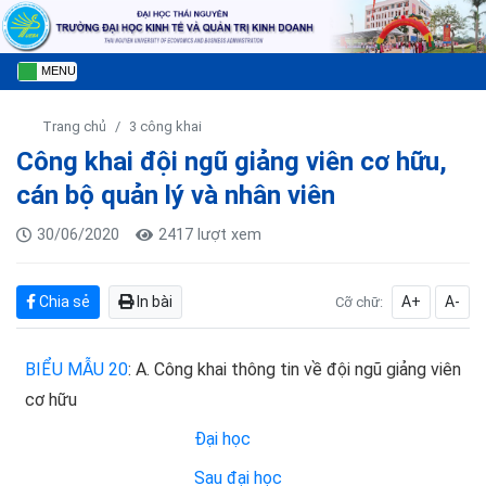
MENU
Trang chủ
3 công khai
Công khai đội ngũ giảng viên cơ hữu,
cán bộ quản lý và nhân viên
30/06/2020
2417 lượt xem
Chia sẻ
In bài
A+
A-
Cỡ chữ:
BIỂU MẪU 20
: A. Công khai thông tin về đội ngũ giảng viên
cơ hữu
Đại học
Sa
u đại học