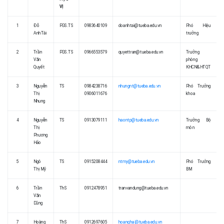
VỊ
1
Đỗ
PGS.TS
0983640109
doanhtai@tueba.edu.vn
Phó Hiệu
AnhTài
trưởng
2
Trần
PGS.TS
0966553579
quyettran@tueba.edu.vn
Trưởng
Văn
phòng
Quyết
KHCN&HTQT
3
Nguyễn
TS
0984238716
nhungnt@tueba.edu.vn
Phó Trưởng
Thị
0906011676
khoa
Nhung
4
Nguyễn
TS
0913079111
haontp@tueba.edu.vn
Trưởng Bộ
Thị
môn
Phương
Hảo
5
Ngô
TS
0915208444
ntmy@tueba.edu.vn
Phó Trưởng
Thị Mỹ
BM
6
Trần
ThS
0912478951
tranvandung@tueba.edu.vn
Văn
Dũng
7
Hoàng
ThS
0912697605
hoanghai@tueba.edu.vn