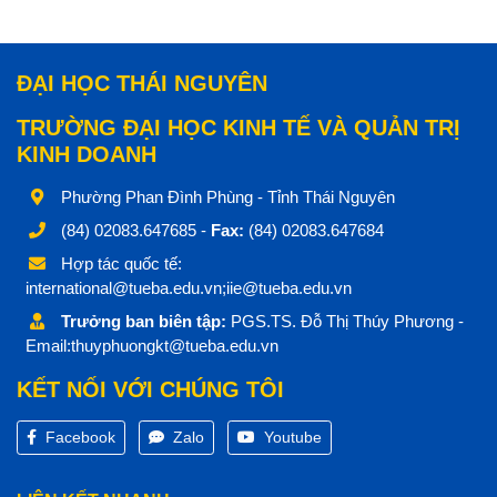
ĐẠI HỌC THÁI NGUYÊN
TRƯỜNG ĐẠI HỌC KINH TẾ VÀ QUẢN TRỊ
KINH DOANH
Phường Phan Đình Phùng - Tỉnh Thái Nguyên
(84) 02083.647685 -
Fax:
(84) 02083.647684
Hợp tác quốc tế:
international@tueba.edu.vn;iie@tueba.edu.vn
Trưởng ban biên tập:
PGS.TS. Đỗ Thị Thúy Phương -
Email:thuyphuongkt@tueba.edu.vn
KẾT NỐI VỚI CHÚNG TÔI
Facebook
Zalo
Youtube