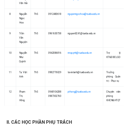
Văn Hải
8
Nguyễn
ThS
0912480618
nguyenngochoa@tueba.edu.vn
Ngọc
Hoa
9
Trần
ThS
0961630738
nguyen0241@tueba.edu.vn
Văn
Nguyện
10
Nguyễn
ThS
0942086816
nnquynh@tueba.edu.vn
Trợ lý
Như
KT&ĐBCLGD
Quỳnh
11
Tạ Việt
ThS
0982776029
tavietanh@tueba.edu.vn
Trưởng
Anh
phòng Quản
trị - Phục vụ
12
Phạm
ThS
0948104288
pthong@tueba.edu.vn
Chuyên viên
Thị
0987302760
phòng
Hồng
KHCN&HTQT
II. CÁC HỌC PHẦN PHỤ TRÁCH