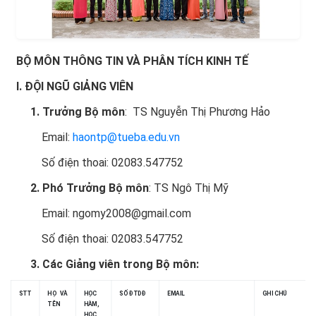
BỘ MÔN THÔNG TIN VÀ PHÂN TÍCH KINH TẾ
I. ĐỘI NGŨ GIẢNG VIÊN
1. Trưởng Bộ môn
: TS Nguyễn Thị Phương Hảo
Email:
haontp@tueba.edu.vn
Số điện thoai: 02083.547752
2. Phó Trưởng Bộ môn
: TS Ngô Thị Mỹ
Email: ngomy2008@gmail.com
Số điện thoai: 02083.547752
3. Các Giảng viên trong Bộ môn:
STT
HỌ VÀ
HỌC
SỐ ĐTDĐ
EMAIL
GHI CHÚ
TÊN
HÀM,
HỌC