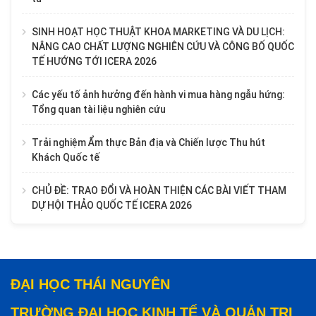
SINH HOẠT HỌC THUẬT KHOA MARKETING VÀ DU LỊCH:
NÂNG CAO CHẤT LƯỢNG NGHIÊN CỨU VÀ CÔNG BỐ QUỐC
TẾ HƯỚNG TỚI ICERA 2026
Các yếu tố ảnh hưởng đến hành vi mua hàng ngẫu hứng:
Tổng quan tài liệu nghiên cứu
Trải nghiệm Ẩm thực Bản địa và Chiến lược Thu hút
Khách Quốc tế
CHỦ ĐỀ: TRAO ĐỔI VÀ HOÀN THIỆN CÁC BÀI VIẾT THAM
DỰ HỘI THẢO QUỐC TẾ ICERA 2026
ĐẠI HỌC THÁI NGUYÊN
TRƯỜNG ĐẠI HỌC KINH TẾ VÀ QUẢN TRỊ