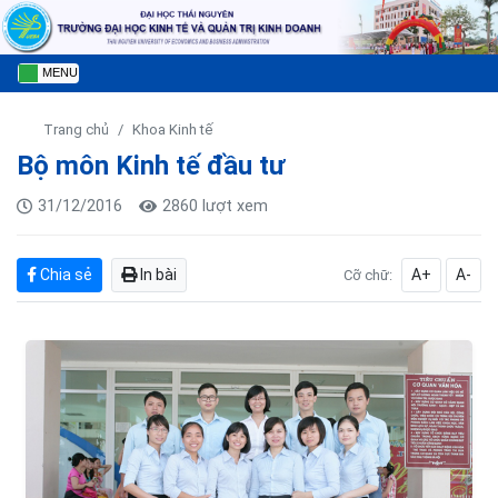
MENU
Trang chủ
Khoa Kinh tế
Bộ môn Kinh tế đầu tư
31/12/2016
2860 lượt xem
Chia sẻ
In bài
A+
A-
Cỡ chữ: