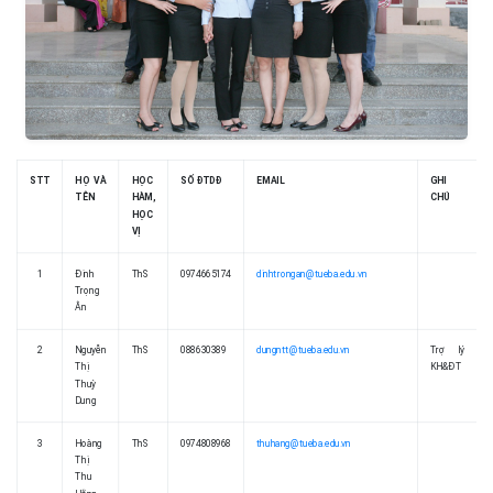
STT
HỌ VÀ
HỌC
SỐ ĐTDĐ
EMAIL
GHI
TÊN
HÀM,
CHÚ
HỌC
VỊ
1
Đinh
ThS
0974665174
dinhtrongan@tueba.edu.vn
Trọng
Ân
2
Nguyễn
ThS
088630389
dungntt@tueba.edu.vn
Trợ lý
Thị
KH&ĐT
Thuỳ
Dung
3
Hoàng
ThS
0974808968
thuhang@tueba.edu.vn
Thị
Thu