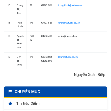
10
Dương
TS
0978875866
duongthitinh@tueba.edu.vn
Thị
Tình
11
Phạm
ThS
0945274156
vanpham@tueba.edu.vn
Lê Vân
12
Nguyễn
GVC,
0912766598
leminh@tueba.edu.vn
Thị
TS
Thuý
Vân
13
Đinh
ThS
0368540294
dtvung@tueba.edu.vn
Thị
0918025870
Vững
Nguyễn Xuân Điệp
CHUYÊN MỤC
Tin tiêu điểm