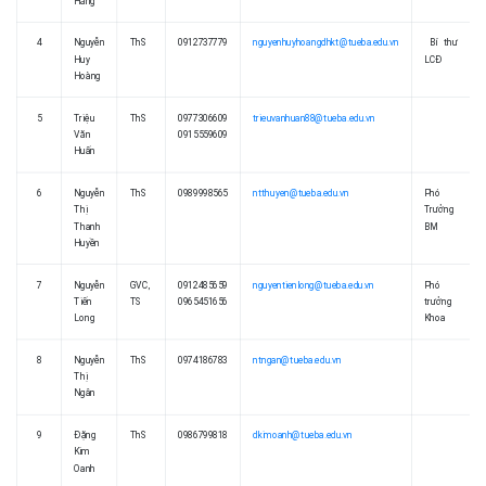
Hằng
4
Nguyễn
ThS
0912737779
nguyenhuyhoangdhkt@tueba.edu.vn
Bí thư
Huy
LCĐ
Hoàng
5
Triệu
ThS
0977306609
trieuvanhuan88@tueba.edu.vn
Văn
0915559609
Huấn
6
Nguyễn
ThS
0989998565
ntthuyen@tueba.edu.vn
Phó
Thị
Trưởng
Thanh
BM
Huyền
7
Nguyễn
GVC,
0912485659
nguyentienlong@tueba.edu.vn
Phó
Tiến
TS
0965451656
trưởng
Long
Khoa
8
Nguyễn
ThS
0974186783
ntngan@tueba.edu.vn
Thị
Ngân
9
Đặng
ThS
0986799818
dkimoanh@tueba.edu.vn
Kim
Oanh