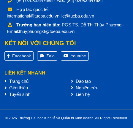
(84) 02083.647685 -
Fax:
(84) 02083.647684
Hợp tác quốc tế:
international@tueba.edu.vn;iie@tueba.edu.vn
Trưởng ban biên tập:
PGS.TS. Đỗ Thị Thúy Phương -
Email:thuyphuongkt@tueba.edu.vn
KẾT NỐI VỚI CHÚNG TÔI
Facebook
Zalo
Youtube
LIÊN KẾT NHANH
Trang chủ
Đào tạo
Giới thiệu
Nghiên cứu
Tuyển sinh
Liên hệ
© 2026 Trường Đại học Kinh tế và Quản trị Kinh doanh. All Rights Reserved.