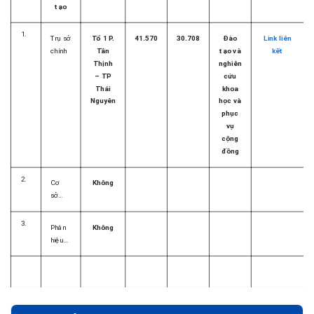
tạo
Trụ sở
Tổ 1 P.
41.570
30.708
Đào
Link liên
chính
Tân
tạo và
kết
Thịnh
nghiên
– TP
cứu
Thái
khoa
Nguyên
học và
phục
vụ
cộng
đồng
Cơ
Không
sở...
Phân
Không
hiệu...