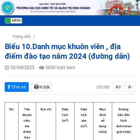
MENU
Trang chủ
Biểu 10.Danh mục khuôn viên , địa
điểm đào tạo năm 2024 (đường dẫn)
02/04/2025
5650 lượt xem
Chia sẻ
In bài
A+
A-
Cỡ chữ:
Stt
Tên
Địa chỉ
Diện
Diện
Mục
Đường
khuôn
tích
tích
đích
dẫn đến
2
viên,
(m
)
sàn
sử
hình
2
địa
(m
)
dụng
ảnh/video
điểm
chính
giới thiệu
đào