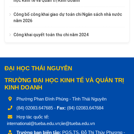
học Kinh tế và Quản trị Kinh doanh
Công bố công khai giao dự toán chi Ngân sách nhà nước
năm 2026
Công khai quyết toán thu chi năm 2024
ĐẠI HỌC THÁI NGUYÊN
TRƯỜNG ĐẠI HỌC KINH TẾ VÀ QUẢN TRỊ
KINH DOANH
Phường Phan Đình Phùng - Tỉnh Thái Nguyên
(84) 02083.647685 -
Fax:
(84) 02083.647684
Hợp tác quốc tế:
international@tueba.edu.vn;iie@tueba.edu.vn
Trưởng ban biên tập:
PGS.TS. Đỗ Thị Thúy Phương -