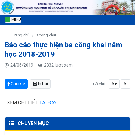
MENU
Trang chủ
3 công khai
Báo cáo thực hiện ba công khai năm
học 2018-2019
24/06/2019
2332 lượt xem
Chia sẻ
In bài
A+
A-
Cỡ chữ:
XEM CHI TIẾT
TẠI ĐÂY
CHUYÊN MỤC