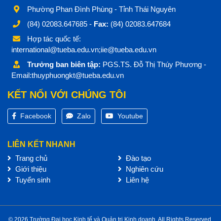
Phường Phan Đình Phùng - Tỉnh Thái Nguyên
(84) 02083.647685 -
Fax:
(84) 02083.647684
Hợp tác quốc tế:
international@tueba.edu.vn;iie@tueba.edu.vn
Trưởng ban biên tập:
PGS.TS. Đỗ Thị Thúy Phương -
Email:thuyphuongkt@tueba.edu.vn
KẾT NỐI VỚI CHÚNG TÔI
Facebook
Zalo
Youtube
LIÊN KẾT NHANH
Trang chủ
Đào tạo
Giới thiệu
Nghiên cứu
Tuyển sinh
Liên hệ
© 2026 Trường Đại học Kinh tế và Quản trị Kinh doanh. All Rights Reserved.