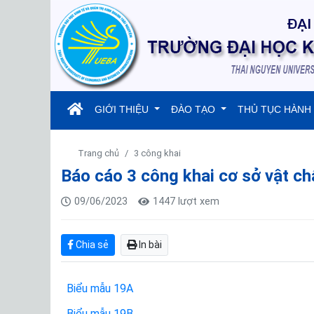
(current)
GIỚI THIỆU
ĐÀO TẠO
THỦ TỤC HÀNH
Trang chủ
3 công khai
Báo cáo 3 công khai cơ sở vật ch
09/06/2023
1447 lượt xem
Chia sẻ
In bài
Biểu mẫu 19A
Biểu mẫu 19B