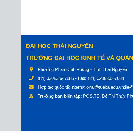
ĐẠI HỌC THÁI NGUYÊN
TRƯỜNG ĐẠI HỌC KINH TẾ VÀ QUẢN
Phường Phan Đình Phùng - Tỉnh Thái Nguyên
(84) 02083.647685 -
Fax:
(84) 02083.647684
Hợp tác quốc tế:
international@tueba.edu.vn;iie
Trưởng ban biên tập:
PGS.TS. Đỗ Thị Thúy Phư